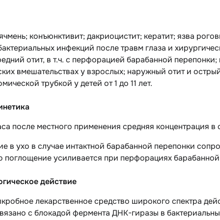
ячмень; конъюнктивит; дакриоцистит; кератит; язва рого
бактериальных инфекций после травм глаза и хирургичес
едний отит, в т.ч. с перфорацией барабанной перепонк
ких вмешательствах у взрослых; наружный отит и остры
мической трубкой у детей от 1 до 11 лет.
инетика
аса после местного применения средняя концентрация в 
ие в ухо в случае интактной барабанной перепонки соп
ко поглощение усиливается при перфорациях барабанной
гическое действие
кробное лекарственное средство широкого спектра дейс
вязано с блокадой фермента ДНК-гиразы в бактериальных