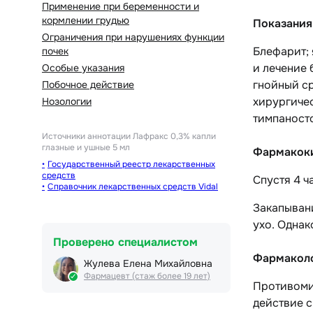
Применение при беременности и
кормлении грудью
Показания
Ограничения при нарушениях функции
Блефарит; 
почек
и лечение 
Особые указания
гнойный ср
Побочное действие
хирургичес
Нозологии
тимпаносто
Источники аннотации
Лафракс 0,3% капли
глазные и ушные 5 мл
Фармакок
Государственный реестр лекарственных
средств
Спустя 4 ч
Справочник лекарственных средств Vidal
Закапыван
ухо. Одна
Проверено специалистом
Фармаколо
Жулева Елена Михайловна
Фармацевт (стаж более 19 лет)
Противоми
действие с