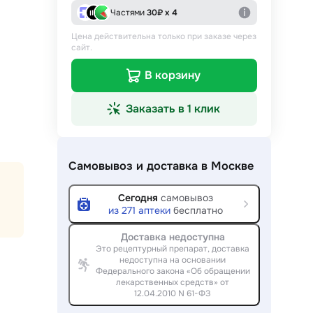
Частями
30
₽ х 4
Цена действительна только при заказе через
сайт.
В корзину
Заказать в 1 клик
Самовывоз и доставка
в Москве
Сегодня
самовывоз
из
271
аптеки
бесплатно
Доставка недоступна
Это рецептурный препарат, доставка
недоступна на основании
Федерального закона «Об обращении
лекарственных средств» от
12.04.2010 N 61-ФЗ