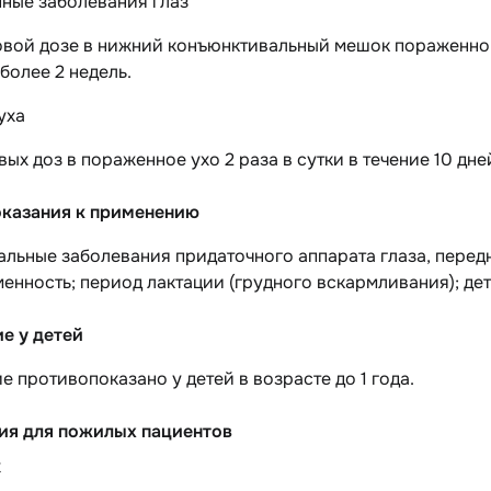
ные заболевания глаз
овой дозе в нижний конъюнктивальный мешок пораженног
более 2 недель.
уха
вых доз в пораженное ухо 2 раза в сутки в течение 10 дне
казания к применению
льные заболевания придаточного аппарата глаза, передн
менность; период лактации (грудного вскармливания); детс
е у детей
 противопоказано у детей в возрасте до 1 года.
ия для пожилых пациентов
х