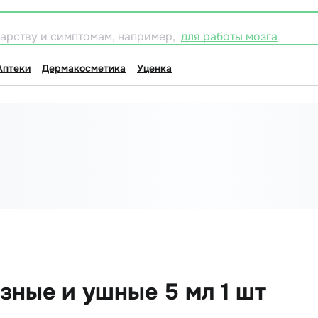
карству и симптомам, например,
для работы мозга
Аптеки
Дермакосметика
Уценка
зные и ушные 5 мл 1 шт