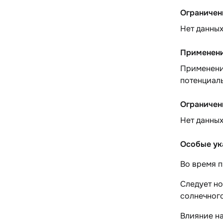
Ограничен
Нет данны
Применени
Применение
потенциаль
Ограничен
Нет данны
Особые ук
Во время п
Следует но
солнечного
Влияние н