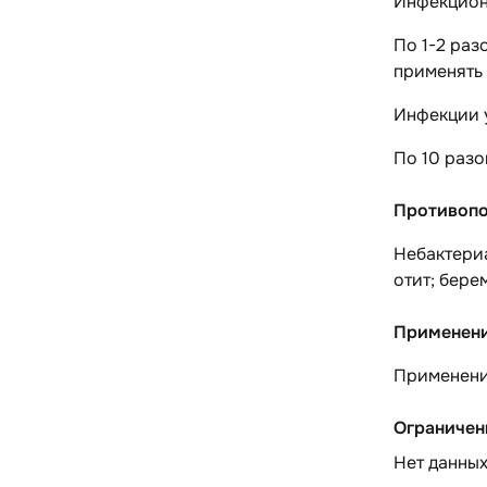
Инфекцион
По 1-2 раз
применять 
Инфекции 
По 10 разо
Противопо
Небактериа
отит; бере
Применени
Применение
Ограничен
Нет данны