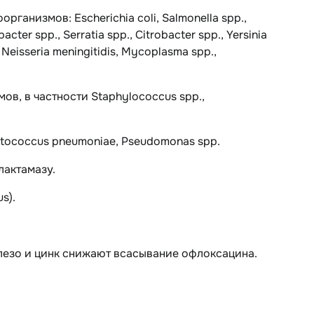
ганизмов: Escherichia coli, Salmonella spp.,
acter spp., Serratia spp., Citrobacter spp., Yersinia
 Neisseria meningitidis, Mycoplasma spp.,
в, в частности Staphylococcus spp.,
ptococcus pneumoniae, Pseudomonas spp.
лактамазу.
s).
елезо и цинк снижают всасывание офлоксацина.