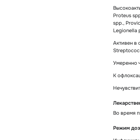
Высокоакт
Proteus spp
spp., Provi
Legionella 
Активен в
Streptococ
Умеренно 
К офлокса
Нечувстви
Лекарстве
Во время п
Режим доз