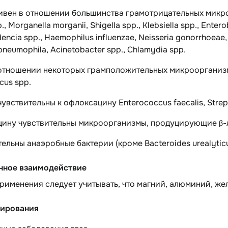
ивен в отношении
большинства грамотрицательных микроор
., Morganella morganii, Shigella spp., Klebsiella spp., Enterob
dencia spp., Haemophilus influenzae, Neisseria gonorrhoeae,
pneumophila, Acinetobacter spp., Chlamydia spp.
 отношении
некоторых грамположительных микроорганизмо
cus spp.
чувствительны
к офлоксацину Enterococcus faecalis, Stre
цину чувствительны микроорганизмы, продуцирующие β-
тельны
анаэробные бактерии (кроме Bacteroides urealyticu
нное взаимодействие
рименения следует учитывать, что магний, алюминий, ж
ирования