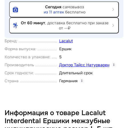
Сегодня
самовывоз
из
11
аптек
бесплатно
От 60 минут
, доставка
бесплатно при заказе
от --₽
Бренд
:
Lacalut
Форма выпуска
:
Ершик
Количество в упаковке
:
5
Производитель
Доктор Тайсc Натурварен
i
Срок годности
:
Длительный срок
Страна
Германия
i
Информация о товаре Lacalut
Interdental Ершики межзубные