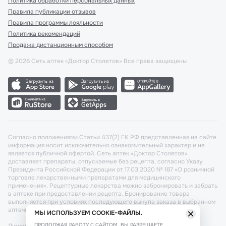
Политика обработки персональных данных
Правила публикации отзывов
Правила программы лояльности
Политика рекомендаций
Продажа дистанционным способом
©
2026
Сеть аптек «Доктор Столетов» Все права защищены
Согласно положениями Статьи 437(2) ГК РФ представленная на сайте
информация носит исключительно ознакомительный характер и не
является публичной офертой. Сеть аптек «Доктор Столетов»
доставляет препараты, отпускаемые без рецепта, согласно Указу
Президента Российской Федерации от 17.03.2020 № 187 «О розничной
торговле лекарственными препаратами для медицинского
применения». Рецептурные лекарства можно забронировать и забрать
в аптеке при предоставлении рецепта. Бронирование товара
выполняется при условиях последующего выкупа заказа в выбранном
аптечном пункте.
МЫ ИСПОЛЬЗУЕМ COOKIE-ФАЙЛЫ.
ПРОДОЛЖАЯ РАБОТУ С САЙТОМ, ВЫ РАЗРЕШАЕТЕ
Лицензия №: ЛО-77-02-011340 от 22 декабря 2020г. Разрешение