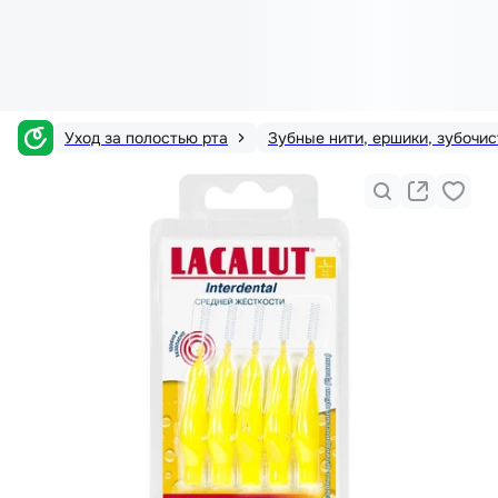
Уход за полостью рта
Зубные нити, ершики, зубочис