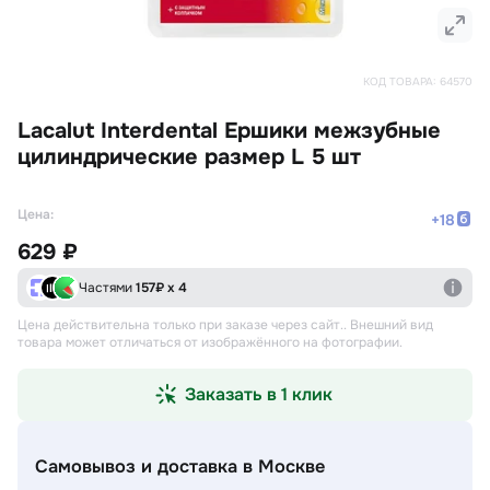
КОД ТОВАРА:
64570
Lacalut Interdental Ершики межзубные
цилиндрические размер L 5 шт
Цена:
+
18
629 ₽
Частями
157
₽ х 4
Цена действительна только при заказе через сайт.
. Внешний вид
товара может отличаться от изображённого на фотографии.
Заказать в 1 клик
Самовывоз и доставка
в Москве