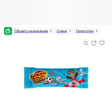
Общего назначения
Снеки
Гематоген