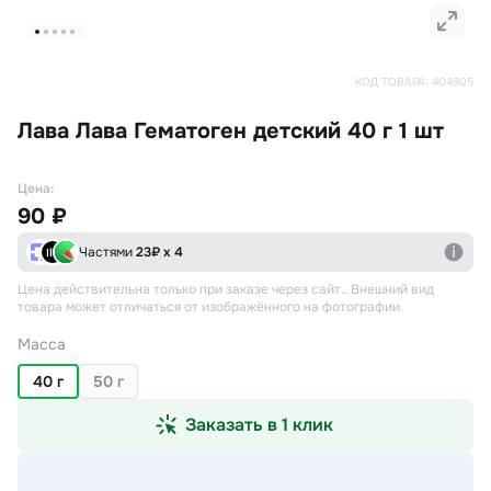
КОД ТОВАРА:
404905
Лава Лава Гематоген детский 40 г 1 шт
Цена:
90 ₽
Частями
23
₽ х 4
Цена действительна только при заказе через сайт.
. Внешний вид
товара может отличаться от изображённого на фотографии.
Масса
40 г
50 г
Заказать в 1 клик