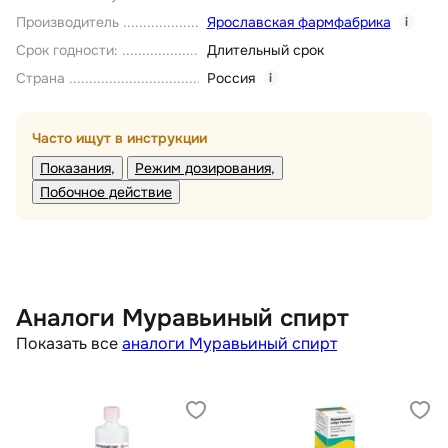
Производитель
Ярославская фармфабрика
i
Срок годности
:
Длительный срок
Страна
Россия
i
Часто ищут в инструкции
Показания
Режим дозирования
Побочное действие
Аналоги Муравьиный спирт
Показать все
аналоги Муравьиный спирт