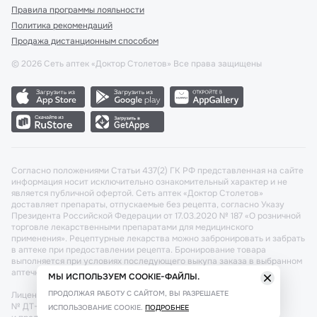
Правила программы лояльности
Политика рекомендаций
Продажа дистанционным способом
©
2026
Сеть аптек «Доктор Столетов» Все права защищены
Согласно положениями Статьи 437(2) ГК РФ представленная на сайте
информация носит исключительно ознакомительный характер и не
является публичной офертой. Сеть аптек «Доктор Столетов»
доставляет препараты, отпускаемые без рецепта, согласно Указу
Президента Российской Федерации от 17.03.2020 № 187 «О розничной
торговле лекарственными препаратами для медицинского
применения». Рецептурные лекарства можно забронировать и забрать
в аптеке при предоставлении рецепта. Бронирование товара
выполняется при условиях последующего выкупа заказа в выбранном
аптечном пункте.
МЫ ИСПОЛЬЗУЕМ COOKIE-ФАЙЛЫ.
ПРОДОЛЖАЯ РАБОТУ С САЙТОМ, ВЫ РАЗРЕШАЕТЕ
Лицензия №: ЛО-77-02-011340 от 22 декабря 2020г. Разрешение
№ ДТ-77-000421 от 25.10.2021 г. Вопросы по заказам, претензии
ИСПОЛЬЗОВАНИЕ COOKIE.
ПОДРОБНЕЕ