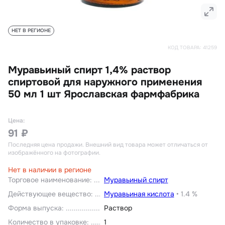
НЕТ В РЕГИОНЕ
КОД ТОВАРА:
41259
Муравьиный спирт 1,4% раствор
спиртовой для наружного применения
50 мл 1 шт Ярославская фармфабрика
Цена:
91 ₽
Последняя цена продажи
. Внешний вид товара может отличаться от
изображённого на фотографии.
Нет в наличии в регионе
Торговое наименование
:
Муравьиный спирт
Действующее вещество
:
Муравьиная кислота
•
1.4 %
Форма выпуска
:
Раствор
Количество в упаковке
:
1