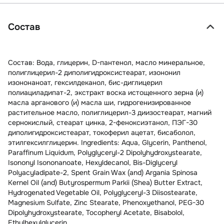
Состав
Состав: Вода, глицерин, D-пантенол, масло минеральное,
полиглицерил-2 диполигидроксистеарат, изононил
изононаноат, гексилдеканол, бис-диглицерил
полиациладипат-2, экстракт воска истощенного зерна (и)
масла арганового (и) масла ши, гидрогенизированное
растительное масло, полиглицерил-3 диизостеарат, магний
сернокислый, стеарат цинка, 2-феноксиэтанол, ПЭГ-30
диполигидроксистеарат, токоферил ацетат, бисаболол,
этилгексилглицерин. Ingredients: Aqua, Glycerin, Panthenol,
Paraffinum Liquidum, Polyglyceryl-2 Dipolyhydroxystearate,
Isononyl Isononanoate, Hexyldecanol, Bis-Diglyceryl
Polyacyladipate-2, Spent Grain Wax (and) Argania Spinosa
Kernel Oil (and) Butyrospermum Parkii (Shea) Butter Extract,
Hydrogenated Vegetable Oil, Polyglyceryl-3 Diisostearate,
Magnesium Sulfate, Zinc Stearate, Phenoxyethanol, PEG-30
Dipolyhydroxystearate, Tocopheryl Acetate, Bisabolol,
Ethylhexylglycerin.