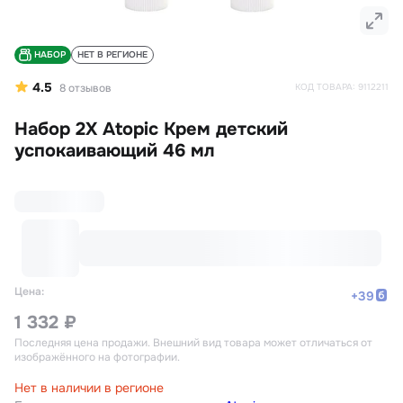
НАБОР
НЕТ В РЕГИОНЕ
4.5
8
отзывов
КОД ТОВАРА:
9112211
Набор 2Х Atopic Крем детский
успокаивающий 46 мл
Цена:
+
39
1 332 ₽
Последняя цена продажи
. Внешний вид товара может отличаться от
изображённого на фотографии.
Нет в наличии в регионе