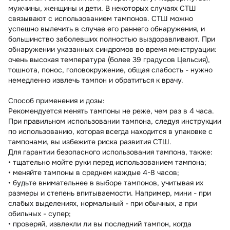
мужчины, женщины и дети. В некоторых случаях СТШ
связывают с использованием тампонов. СТШ можно
успешно вылечить в случае его раннего обнаружения, и
большинство заболевших полностью выздоравливают. При
обнаружении указанных синдромов во время менструации:
очень высокая температура (более 39 градусов Цельсия),
тошнота, понос, головокружение, общая слабость - нужно
немедленно извлечь тампон и обратиться к врачу.
Способ применения и дозы:
Рекомендуется менять тампоны не реже, чем раз в 4 часа.
При правильном использовании тампона, следуя инструкции
по использованию, которая всегда находится в упаковке с
тампонами, вы избежите риска развития СТШ.
Для гарантии безопасного использования тампона, также:
• тщательно мойте руки перед использованием тампона;
• меняйте тампоны в среднем каждые 4-8 часов;
• будьте внимательнее в выборе тампонов, учитывая их
размеры и степень впитываемости. Например, мини - при
слабых выделениях, нормальный - при обычных, а при
обильных - супер;
• проверяй, извлекли ли вы последний тампон, когда