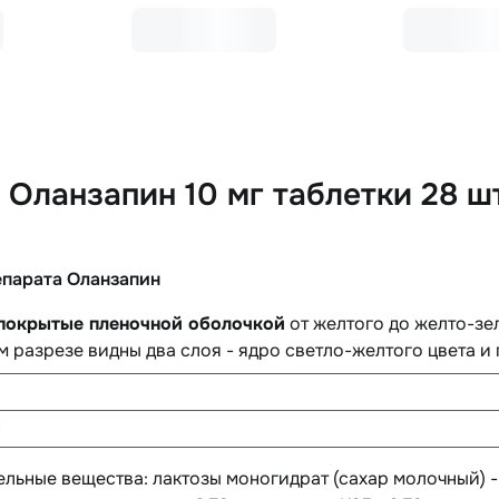
Оланзапин 10 мг таблетки 28 ш
епарата Оланзапин
 покрытые пленочной оболочкой
от желтого до желто-зел
 разрезе видны два слоя - ядро светло-желтого цвета и
н
ельные вещества
: лактозы моногидрат (сахар молочный) 