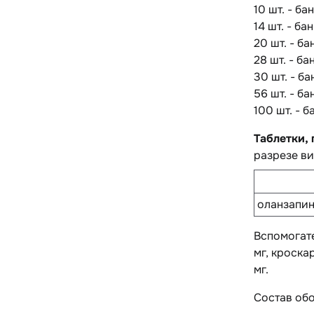
10 шт. - ба
14 шт. - ба
20 шт. - ба
28 шт. - ба
30 шт. - ба
56 шт. - ба
100 шт. - б
Таблетки,
разрезе ви
оланзапи
Вспомогат
мг, кроска
мг.
Состав обо