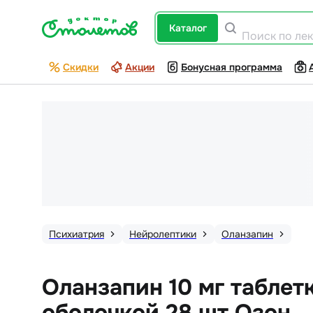
каталог
Поиск по ле
Скидки
Акции
Бонусная программа
Психиатрия
Нейролептики
Оланзапин
Оланзапин 10 мг таблет
оболочкой 28 шт Озон