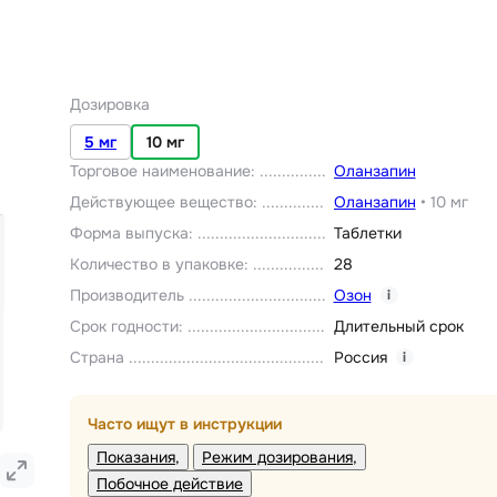
Дозировка
5 мг
10 мг
Торговое наименование
:
Оланзапин
Действующее вещество
:
Оланзапин
•
10 мг
Форма выпуска
:
Таблетки
Количество в упаковке
:
28
Производитель
Озон
i
Срок годности
:
Длительный срок
Страна
Россия
i
Часто ищут в инструкции
Показания
Режим дозирования
Побочное действие