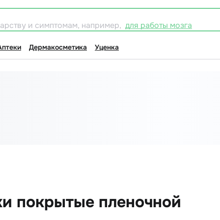
карству и симптомам, например,
для работы мозга
Аптеки
Дермакосметика
Уценка
ки покрытые пленочной