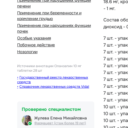
Применение при нарушениях функции
18.6 мг, к
печени
- 1 мг.
Применение при беременности и
кормлении грудью
Состав обо
Применение при нарушениях функции
диоксид - 0
почек
7 шт. - уп
Особые указания
7 шт. - уп
Побочное действие
7 шт. - уп
Нозологии
7 шт. - уп
7 шт. - уп
Источники аннотации
Оланзапин 10 мг
таблетки 28 шт
7 шт. - уп
Государственный реестр лекарственных
7 шт. - уп
средств
7 шт. - уп
Справочник лекарственных средств Vidal
7 шт. - уп
7 шт. - уп
10 шт. - у
Проверено специалистом
10 шт. - у
Жулева Елена Михайловна
10 шт. - у
Фармацевт (стаж более 19 лет)
10 шт. - у