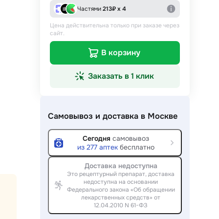
Частями
213
₽ х 4
Цена действительна только при заказе через
сайт.
В корзину
Заказать в 1 клик
Самовывоз и доставка
в Москве
Сегодня
самовывоз
из
277
аптек
бесплатно
Доставка недоступна
Это рецептурный препарат, доставка
недоступна на основании
Федерального закона «Об обращении
лекарственных средств» от
12.04.2010 N 61-ФЗ