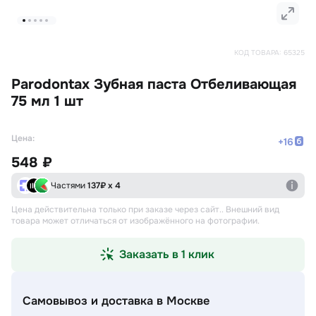
КОД ТОВАРА:
65325
Parodontax Зубная паста Отбеливающая
75 мл 1 шт
Цена:
+
16
548 ₽
Частями
137
₽ х 4
Цена действительна только при заказе через сайт.
. Внешний вид
товара может отличаться от изображённого на фотографии.
Заказать в 1 клик
Самовывоз и доставка
в Москве