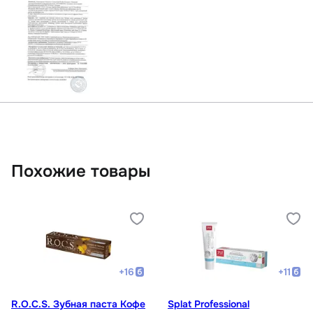
Похожие товары
+
16
+
11
R.O.C.S. Зубная паста Кофе
Splat Professional