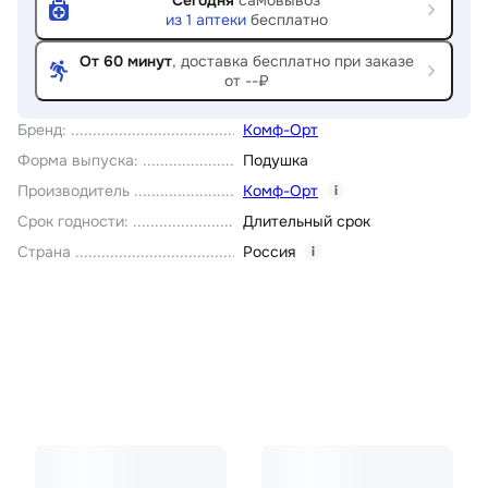
Сегодня
самовывоз
из
1
аптеки
бесплатно
От 60 минут
, доставка
бесплатно при заказе
от --₽
Бренд
:
Комф-Орт
Форма выпуска
:
Подушка
Производитель
Комф-Орт
i
Срок годности
:
Длительный срок
Страна
Россия
i