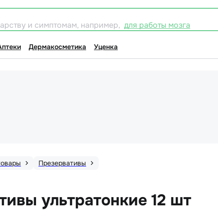
карству и симптомам, например,
для работы мозга
Аптеки
Дермакосметика
Уценка
товары
Презервативы
ативы ультратонкие 12 шт