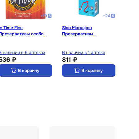
+
19
+
24
in Time Fine
Sico Марафон
Презервативы особо
Презервативы
тонкие 12 шт
классические 12 шт
В наличии в 6 аптеках
В наличии в 1 аптеке
636 ₽
811 ₽
В корзину
В корзину