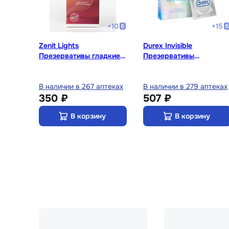
+
10
+
15
Zenit Lights
Durex Invisible
Презервативы гладкие
Презервативы
анатомической формы
ультратонкие 3 шт
12 шт
В наличии в 267 аптеках
В наличии в 279 аптеках
350 ₽
507 ₽
В корзину
В корзину