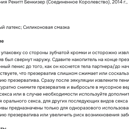
ия Рекитт Бенкизер (Соединенное Королевство), 2014 г.,
ый латекс; Силиконовая смазка
ие
упаковку со стороны зубчатой кромки и осторожно извл
в был свернут наружу. Сдавите накопитель на конце през
ный пенис до того, как он коснется тела партнера/до нач
ствуете, что презерватив слишком сжимает или соскальз
ию презерватива. Сразу после эякуляции извлеките пени
куратно снимите презерватив и выбросьте в мусорное вед
секса или в случае необходимости используйте дополни
я орального секса, для других последующих видов секса
ивы предназначены только для одноразового использова
ию презерватива или увеличить риск возникновения заб
аты