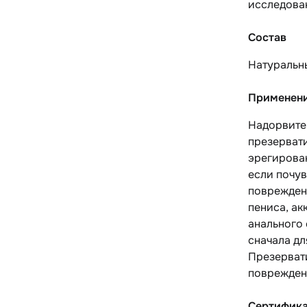
исследован
Состав
Натуральн
Применен
Надорвите 
презервати
эрегирован
если почув
поврежден
пениса, ак
анального 
сначала дл
Презерват
поврежден
Сертифик