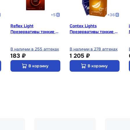
+
5
+
36
Reflex Light
Contex Lights
Презервативы тонкие 3
Презервативы тонкие с
шт
дополнительной
смазкой 12 шт
В наличии в 255 аптеках
В наличии в 278 аптеках
183 ₽
1 205 ₽
В корзину
В корзину