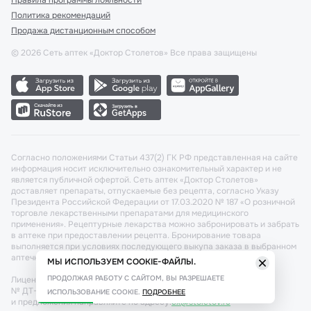
Правила программы лояльности
Политика рекомендаций
Продажа дистанционным способом
©
2026
Сеть аптек «Доктор Столетов» Все права защищены
Согласно положениями Статьи 437(2) ГК РФ представленная на сайте
информация носит исключительно ознакомительный характер и не
является публичной офертой. Сеть аптек «Доктор Столетов»
доставляет препараты, отпускаемые без рецепта, согласно Указу
Президента Российской Федерации от 17.03.2020 № 187 «О розничной
торговле лекарственными препаратами для медицинского
применения». Рецептурные лекарства можно забронировать и забрать
в аптеке при предоставлении рецепта. Бронирование товара
выполняется при условиях последующего выкупа заказа в выбранном
аптечном пункте.
МЫ ИСПОЛЬЗУЕМ COOKIE-ФАЙЛЫ.
ПРОДОЛЖАЯ РАБОТУ С САЙТОМ, ВЫ РАЗРЕШАЕТЕ
Лицензия №: ЛО-77-02-011340 от 22 декабря 2020г. Разрешение
№ ДТ-77-000421 от 25.10.2021 г. Вопросы по заказам, претензии
ИСПОЛЬЗОВАНИЕ COOKIE.
ПОДРОБНЕЕ
и предложения направляйте по адресу:
cx@stoletov.ru