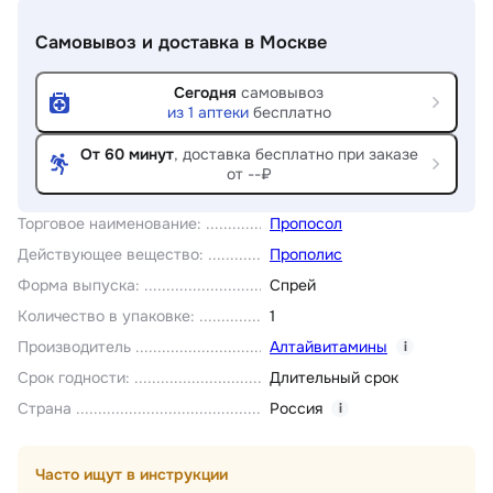
Самовывоз и доставка
в Москве
Сегодня
самовывоз
из
1
аптеки
бесплатно
От 60 минут
, доставка
бесплатно при заказе
от --₽
Торговое наименование
:
Пропосол
Действующее вещество
:
Прополис
Форма выпуска
:
Спрей
Количество в упаковке
:
1
Производитель
Алтайвитамины
i
Срок годности
:
Длительный срок
Страна
Россия
i
Часто ищут в инструкции