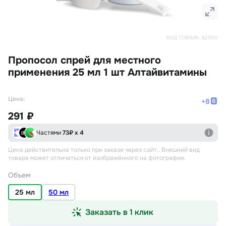
КОД ТОВАРА:
62500
Пропосол спрей для местного
применения 25 мл 1 шт Алтайвитамины
Цена:
+
8
291 ₽
Частями
73
₽ х 4
Цена действительна только при заказе через сайт.
. Внешний вид
товара может отличаться от изображённого на фотографии.
Объем
25 мл
50 мл
Заказать в 1 клик