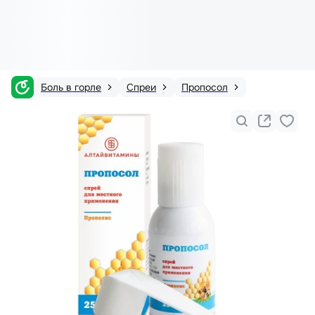
Боль в горле
Спреи
Пропосол