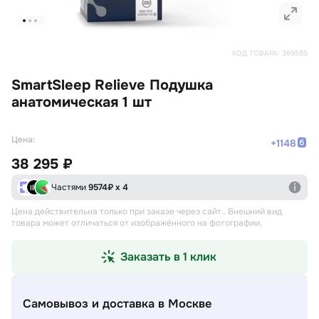
КОД ТОВАРА:
389585
SmartSleep Relieve Подушка
анатомическая 1 шт
Цена:
+
1148
38 295 ₽
Частями
9574
₽ х 4
Цена действительна только при заказе через сайт.
. Внешний вид
товара может отличаться от изображённого на фотографии.
Заказать в 1 клик
Самовывоз и доставка
в Москве