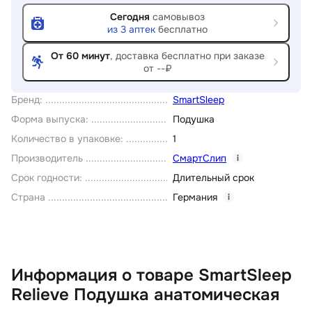
Сегодня
самовывоз
из
3
аптек
бесплатно
От 60 минут
, доставка
бесплатно при заказе
от --₽
Бренд
:
SmartSleep
Форма выпуска
:
Подушка
Количество в упаковке
:
1
Производитель
СмартСлип
i
Срок годности
:
Длительный срок
Страна
Германия
i
Информация о товаре SmartSleep
Relieve Подушка анатомическая