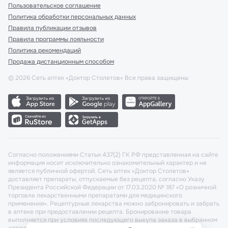
Пользовательское соглашение
Политика обработки персональных данных
Правила публикации отзывов
Правила программы лояльности
Политика рекомендаций
Продажа дистанционным способом
©
2026
Сеть аптек «Доктор Столетов» Все права защищены
Согласно положениями Статьи 437(2) ГК РФ представленная на сайте
информация носит исключительно ознакомительный характер и не
является публичной офертой. Сеть аптек «Доктор Столетов»
доставляет препараты, отпускаемые без рецепта, согласно Указу
Президента Российской Федерации от 17.03.2020 № 187 «О розничной
торговле лекарственными препаратами для медицинского
применения». Рецептурные лекарства можно забронировать и забрать
в аптеке при предоставлении рецепта. Бронирование товара
выполняется при условиях последующего выкупа заказа в выбранном
аптечном пункте.