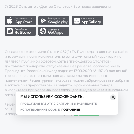
©
2026
Сеть аптек «Доктор Столетов» Все права защищены
Согласно положениями Статьи 437(2) ГК РФ представленная на сайте
информация носит исключительно ознакомительный характер и не
является публичной офертой. Сеть аптек «Доктор Столетов»
доставляет препараты, отпускаемые без рецепта, согласно Указу
Президента Российской Федерации от 17.03.2020 № 187 «О розничной
торговле лекарственными препаратами для медицинского
применения». Рецептурные лекарства можно забронировать и забрать
в аптеке при предоставлении рецепта. Бронирование товара
выполняется при условиях последующего выкупа заказа в выбранном
аптечном пункте.
МЫ ИСПОЛЬЗУЕМ COOKIE-ФАЙЛЫ.
ПРОДОЛЖАЯ РАБОТУ С САЙТОМ, ВЫ РАЗРЕШАЕТЕ
Лицензия №: ЛО-77-02-011340 от 22 декабря 2020г. Разрешение
№ ДТ-77-000421 от 25.10.2021 г. Вопросы по заказам, претензии
ИСПОЛЬЗОВАНИЕ COOKIE.
ПОДРОБНЕЕ
и предложения направляйте по адресу:
cx@stoletov.ru