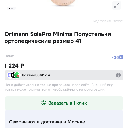
КОД ТОВАРА:
209531
Ortmann SolaPro Minima Полустельки
ортопедические размер 41
Цена:
+
36
1 224 ₽
Частями
306
₽ х 4
Цена действительна только при заказе через сайт.
. Внешний вид
товара может отличаться от изображённого на фотографии.
Заказать в 1 клик
Самовывоз и доставка
в Москве