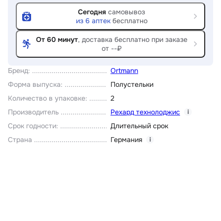
Сегодня
самовывоз
из
6
аптек
бесплатно
От 60 минут
, доставка
бесплатно при заказе
от --₽
Бренд
:
Ortmann
Форма выпуска
:
Полустельки
Количество в упаковке
:
2
Производитель
Рехард технолоджис
i
Срок годности
:
Длительный срок
Страна
Германия
i