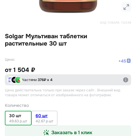
КОД ТОВАРА:
112049
Solgar Мультиван таблетки
растительные 30 шт
Цена:
+
45
от
1 504 ₽
Частями
376
₽ х 4
Цена действительна только при заказе через сайт.
. Внешний вид
товара может отличаться от изображённого на фотографии.
Количество
30 шт
60 шт
49.63 р.шт
42.67 р.шт
Заказать в 1 клик