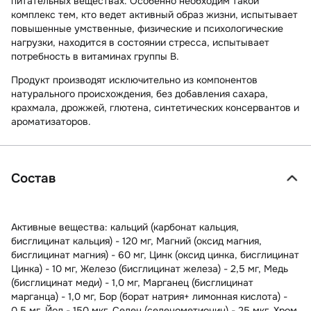
питательных веществах. Особенно необходим такой
комплекс тем, кто ведет активный образ жизни, испытывает
повышенные умственные, физические и психологические
нагрузки, находится в состоянии стресса, испытывает
потребность в витаминах группы В.
Продукт производят исключительно из компонентов
натурального происхождения, без добавления сахара,
крахмала, дрожжей, глютена, синтетических консервантов и
ароматизаторов.
Состав
Активные вещества: кальций (карбонат кальция,
бисглицинат кальция) - 120 мг, Магний (оксид магния,
бисглицинат магния) - 60 мг, Цинк (оксид цинка, бисглицинат
Цинка) - 10 мг, Железо (бисглицинат железа) - 2,5 мг, Медь
(бисглицинат меди) - 1,0 мг, Марганец (бисглицинат
марганца) - 1,0 мг, Бор (борат натрия+ лимонная кислота) -
0,5 мг, Йод - 150 мкг, Селен (селенометионин) - 25 мкг, Хром