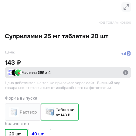
КОД ТОВАРА:
408100
Суприламин 25 мг таблетки 20 шт
Цена:
+
4
143 ₽
Частями
36
₽ х 4
Цена действительна только при заказе через сайт.
. Внешний вид
товара может отличаться от изображённого на фотографии.
Форма выпуска
Таблетки
Раствор
от 143 ₽
Количество
20 шт
40 шт