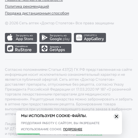
Политика рекомендаций
Продажа дистанционным способом
©
2026
Сеть аптек «Доктор Столетов» Все права защищены
Согласно положениями Статьи 437(2) ГК РФ представленная на сайте
информация носит исключительно ознакомительный характер и не
является публичной офертой. Сеть аптек «Доктор Столетов»
доставляет препараты, отпускаемые без рецепта, согласно Указу
Президента Российской Федерации от 17.03.2020 № 187 «О розничной
торговле лекарственными препаратами для медицинского
применения». Рецептурные лекарства можно забронировать и забрать
в аптеке при предоставлении рецепта. Бронирование товара
выполняется при условиях последующего выкупа заказа в выбранном
аптечном пункте.
МЫ ИСПОЛЬЗУЕМ COOKIE-ФАЙЛЫ.
ПРОДОЛЖАЯ РАБОТУ С САЙТОМ, ВЫ РАЗРЕШАЕТЕ
Лицензия №: ЛО-77-02-011340 от 22 декабря 2020г. Разрешение
№ ДТ-77-000421 от 25.10.2021 г. Вопросы по заказам, претензии
ИСПОЛЬЗОВАНИЕ COOKIE.
ПОДРОБНЕЕ
и предложения направляйте по адресу:
cx@stoletov.ru