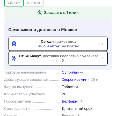
7.15 р.шт
5.98 р.шт
Заказать в 1 клик
Самовывоз и доставка
в Москве
Сегодня
самовывоз
из
279
аптек
бесплатно
От 60 минут
, доставка
бесплатно при заказе
от --₽
Торговое наименование
:
Суприламин
Действующее вещество
:
Хлоропирамин
•
25 мг
Форма выпуска
:
Таблетки
Количество в упаковке
:
20
Производитель
Велфарм
i
Срок годности
:
Длительный срок
Страна
Россия
i