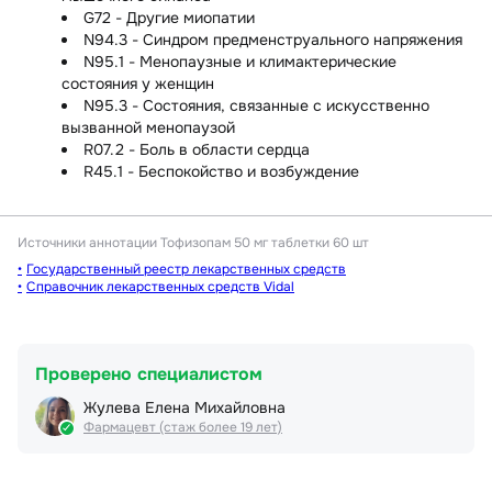
G72 - Другие миопатии
N94.3 - Синдром предменструального напряжения
N95.1 - Менопаузные и климактерические
состояния у женщин
N95.3 - Состояния, связанные с искусственно
вызванной менопаузой
R07.2 - Боль в области сердца
R45.1 - Беспокойство и возбуждение
Источники аннотации
Тофизопам 50 мг таблетки 60 шт
Государственный реестр лекарственных средств
Справочник лекарственных средств Vidal
Проверено специалистом
Жулева Елена Михайловна
Фармацевт (стаж более 19 лет)