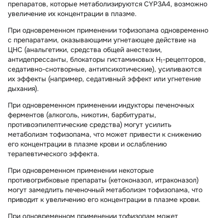
препаратов, которые метаболизируются CYP3A4, возможно
увеличение их концентрации в плазме.
При одновременном применении тофизопама одновременно
с препаратами, оказывающими угнетающее действие на
ЦНС (анальгетики, средства общей анестезии,
антидепрессанты, блокаторы гистаминовых H
-рецепторов,
1
седативно-снотворные, антипсихотические), усиливаются
их эффекты (например, седативный эффект или угнетение
дыхания).
При одновременном применении индукторы печеночных
ферментов (алкоголь, никотин, барбитураты,
противоэпилептические средства) могут усилить
метаболизм тофизопама, что может привести к снижению
его концентрации в плазме крови и ослаблению
терапевтического эффекта.
При одновременном применении некоторые
противогрибковые препараты (кетоконазол, итраконазол)
могут замедлить печеночный метаболизм тофизопама, что
приводит к увеличению его концентрации в плазме крови.
При одновременном применении тофизопам может