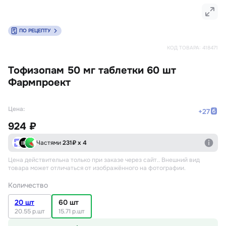
ПО РЕЦЕПТУ
КОД ТОВАРА:
418471
Тофизопам 50 мг таблетки 60 шт
Фармпроект
Цена:
+
27
924 ₽
Частями
231
₽ х 4
Цена действительна только при заказе через сайт.
. Внешний вид
товара может отличаться от изображённого на фотографии.
Количество
20 шт
60 шт
20.55 р.шт
15.71 р.шт