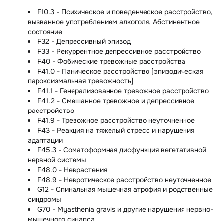
F10.3 - Психическое и поведенческое расстройство,
вызванное употреблением алкоголя. Абстинентное
состояние
F32 - Депрессивный эпизод
F33 - Рекуррентное депрессивное расстройство
F40 - Фобические тревожные расстройства
F41.0 - Паническое расстройство [эпизодическая
пароксизмальная тревожность]
F41.1 - Генерализованное тревожное расстройство
F41.2 - Смешанное тревожное и депрессивное
расстройство
F41.9 - Тревожное расстройство неуточненное
F43 - Реакция на тяжелый стресс и нарушения
адаптации
F45.3 - Соматоформная дисфункция вегетативной
нервной системы
F48.0 - Неврастения
F48.9 - Невротическое расстройство неуточненное
G12 - Спинальная мышечная атрофия и родственные
синдромы
G70 - Myasthenia gravis и другие нарушения нервно-
мышечного синапса