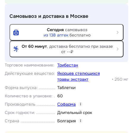
Самовывоз и доставка
в Москве
Сегодня
самовывоз
из
138
аптек
бесплатно
От 60 минут
, доставка
бесплатно при заказе
от --₽
Торговое наименование
:
Трибестан
Действующее вещество
:
Якорцев стелющихся
травы экстракт
•
250 мг
Форма выпуска
:
Таблетки
Количество в упаковке
:
60
Производитель
Софарма
i
Срок годности
:
Длительный срок
Страна
Болгария
i