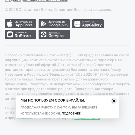
Продажа дистанционным способом
©
2026
Сеть аптек «Доктор Столетов» Все права защищены
Согласно положениями Статьи 437(2) ГК РФ представленная на сайте
информация носит исключительно ознакомительный характер и не
является публичной офертой. Сеть аптек «Доктор Столетов»
доставляет препараты, отпускаемые без рецепта, согласно Указу
Президента Российской Федерации от 17.03.2020 № 187 «О розничной
торговле лекарственными препаратами для медицинского
применения». Рецептурные лекарства можно забронировать и забрать
в аптеке при предоставлении рецепта. Бронирование товара
выполняется при условиях последующего выкупа заказа в выбранном
аптечном пункте.
МЫ ИСПОЛЬЗУЕМ COOKIE-ФАЙЛЫ.
ПРОДОЛЖАЯ РАБОТУ С САЙТОМ, ВЫ РАЗРЕШАЕТЕ
Лицензия №: ЛО-77-02-011340 от 22 декабря 2020г. Разрешение
№ ДТ-77-000421 от 25.10.2021 г. Вопросы по заказам, претензии
ИСПОЛЬЗОВАНИЕ COOKIE.
ПОДРОБНЕЕ
и предложения направляйте по адресу:
cx@stoletov.ru