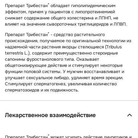
®
Препарат Трибестан
обладает гиполипидемическим
эффектом, причем у пациентов с липопротеинемией
снижает содержание общего холестерина и ЛПНП, не
влияет на значения сывороточных триглицеридов и ЛПВП.
®
Препарат Трибестан
- средство растительного
происхождения, получаемое по оригинальной технологии из
надземной части растения якорцы стелющиеся (Tribulus
terrestris L.), содержит преимущественно стероидные
сапонины фуростанолового типа. Оказывает
общетонизирующее действие и стимулирует некоторые
функции половой системы. У мужчин восстанавливает и
улучшает сексуальное либидо, удлиняет время эрекции.
Стимулирует сперматогенез, увеличивая количество
сперматозоидов и их подвижность.
Лекарственное взаимодействие
®
Препарат Трибестан
может усилить действие диуретиков и