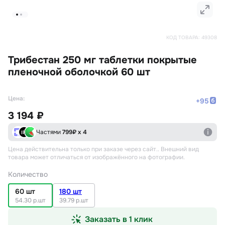
КОД ТОВАРА:
49308
Трибестан 250 мг таблетки покрытые
пленочной оболочкой 60 шт
Цена:
+
95
3 194 ₽
Частями
799
₽ х 4
Цена действительна только при заказе через сайт.
. Внешний вид
товара может отличаться от изображённого на фотографии.
Количество
60 шт
180 шт
54.30 р.шт
39.79 р.шт
Заказать в 1 клик