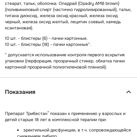
стеарат, тальк;
оболочка:
Опадрай (Opadry AMB brown)
(поливиниловый спирт (частично гидролизированный), тальк,
титана диоксид, железа оксид красный, железа оксид
черный, железа оксид желтый, лецитин соевый, камедь
ксантановая).
10 шт. - блистеры (6) - пачки картонные.
×
10 шт. - блистеры (18) - пачки картонные
.
×
допускается использование контроля первого вскрытия
упаковки (перфорация, прозрачный стикер, обкатка пачки
картонной прозрачной полиэтиленовой пленкой).
Показания
®
Препарат Трибестан
показан к применению у взрослых и
детей старше 18 лет в комплексной терапии при:
эректильной дисфункции, в т.ч. сопровождающейся
снижением либидо;