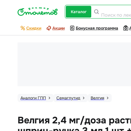
каталог
Поиск по ле
Скидки
Акции
Бонусная программа
Аналоги ГПП
Семаглутид
Велгия
Велгия 2,4 мг/доза рас
шприц-ручка 3 мл 1 шт 