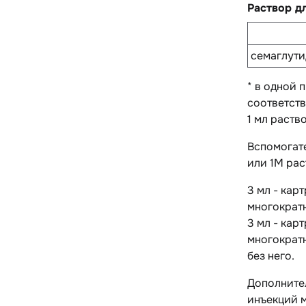
Раствор д
семаглути
* в одной 
соответств
1 мл раств
Вспомогат
или 1М рас
3 мл - кар
многократн
3 мл - кар
многократн
без него.
Дополните
инъекций м