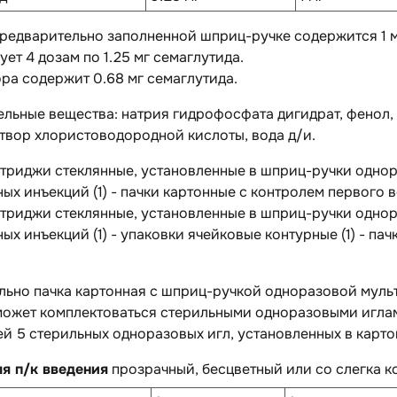
предварительно заполненной шприц-ручке содержится 1 мг
ует 4 дозам по 1.25 мг семаглутида.
ора содержит 0.68 мг семаглутида.
ельные вещества
: натрия гидрофосфата дигидрат, фенол,
твор хлористоводородной кислоты, вода д/и.
артриджи стеклянные, установленные в шприц-ручки одн
ых инъекций (1) - пачки картонные с контролем первого в
артриджи стеклянные, установленные в шприц-ручки одн
ых инъекций (1) - упаковки ячейковые контурные (1) - па
льно пачка картонная с шприц-ручкой одноразовой муль
ожет комплектоваться стерильными одноразовыми иглами
 5 стерильных одноразовых игл, установленных в картон
ля п/к введения
прозрачный, бесцветный или со слегка к