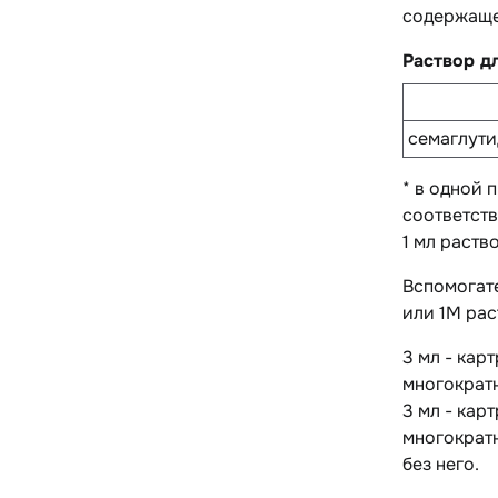
содержащей
Раствор д
семаглути
* в одной 
соответств
1 мл раств
Вспомогат
или 1М рас
3 мл - кар
многократн
3 мл - кар
многократн
без него.