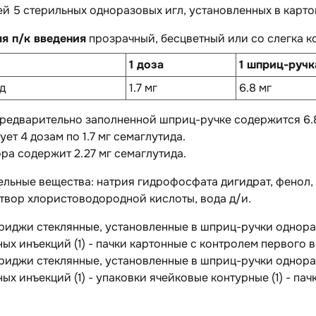
 5 стерильных одноразовых игл, установленных в картон
ля п/к введения
прозрачный, бесцветный или со слегка к
1 доза
1 шприц-ручка
д
1.7 мг
6.8 мг
предварительно заполненной шприц-ручке содержится 6.8
ует 4 дозам по 1.7 мг семаглутида.
ора содержит 2.27 мг семаглутида.
ельные вещества
: натрия гидрофосфата дигидрат, фенол,
твор хлористоводородной кислоты, вода д/и.
триджи стеклянные, установленные в шприц-ручки однор
ых инъекций (1) - пачки картонные с контролем первого в
триджи стеклянные, установленные в шприц-ручки однор
ых инъекций (1) - упаковки ячейковые контурные (1) - па