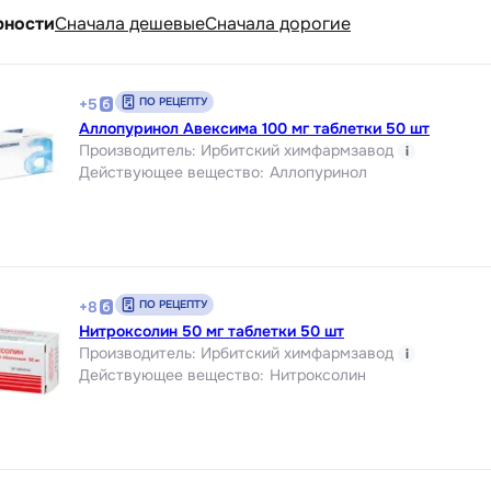
рности
Cначала дешевые
Cначала дорогие
ПО РЕЦЕПТУ
+
5
Аллопуринол Авексима 100 мг таблетки 50 шт
Производитель
:
Ирбитский химфармзавод
i
Действующее вещество
:
Аллопуринол
ПО РЕЦЕПТУ
+
8
Нитроксолин 50 мг таблетки 50 шт
Производитель
:
Ирбитский химфармзавод
i
Действующее вещество
:
Нитроксолин