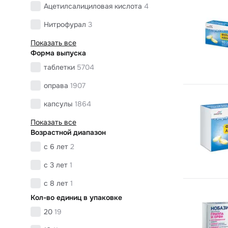
Ацетилсалициловая кислота
4
Нитрофурал
3
Показать все
Форма выпуска
таблетки
5704
оправа
1907
капсулы
1864
Показать все
Возрастной диапазон
с 6 лет
2
с 3 лет
1
с 8 лет
1
Кол-во единиц в упаковке
20
19