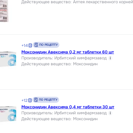
Действующее вещество
:
Алтея лекарственного корней
ПО РЕЦЕПТУ
+
14
Моксонидин Авексима 0,2 мг таблетки 60 шт
Производитель
:
Ирбитский химфармзавод
i
Действующее вещество
:
Моксонидин
ПО РЕЦЕПТУ
+
12
Моксонидин Авексима 0,4 мг таблетки 30 шт
Производитель
:
Ирбитский химфармзавод
i
Действующее вещество
:
Моксонидин