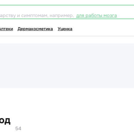
карству и симптомам, например,
для работы мозга
Аптеки
Дермакосметика
Уценка
од
54