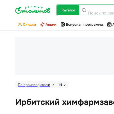
каталог
Поиск по ле
Скидки
Акции
Бонусная программа
По производителю
И
Ирбитский химфармзав