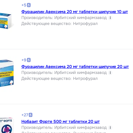
+
5
Фурацилин Авексима 20 мг таблетки шипучие 10 шт
Производитель
:
Ирбитский химфармзавод
i
Действующее вещество
:
Нитрофурал
+
9
Фурацилин Авексима 20 мг таблетки шипучие 20 шт
Производитель
:
Ирбитский химфармзавод
i
Действующее вещество
:
Нитрофурал
+
27
Нобазит Форте 500 мг таблетки 20 шт
Производитель
:
Ирбитский химфармзавод
i