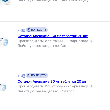
Действующее вещество
:
Энисамия йодид
ПО РЕЦЕПТУ
+
4
Соталол Авексима 160 мг таблетки 20 шт
Производитель
:
Ирбитский химфармзавод
i
Действующее вещество
:
Соталол
ПО РЕЦЕПТУ
+
3
Соталол Авексима 80 мг таблетки 20 шт
Производитель
:
Ирбитский химфармзавод
i
Действующее вещество
:
Соталол