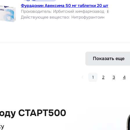
Фурадонин Авексима 50 мг таблетки 20 шт
Производитель
:
Ирбитский химфармзавод
i
Действующее вещество
:
Нитрофурантоин
Показать еще
1
2
3
4
коду СТАРТ500
ку