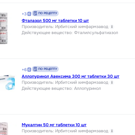
ПО РЕЦЕПТУ
+
3
Фталазол 500 мг таблетки 10 шт
Производитель
:
Ирбитский химфармзавод
i
Действующее вещество
:
Фталилсульфатиазол
ПО РЕЦЕПТУ
+
6
Аллопуринол Авексима 300 мг таблетки 30 шт
Производитель
:
Ирбитский химфармзавод
i
Действующее вещество
:
Аллопуринол
Мукалтин 50 мг таблетки 10 шт
Производитель
:
Ирбитский химфармзавод
i