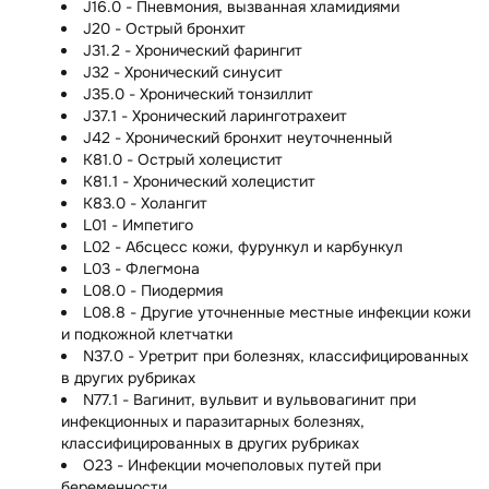
J16.0 - Пневмония, вызванная хламидиями
J20 - Острый бронхит
J31.2 - Хронический фарингит
J32 - Хронический синусит
J35.0 - Хронический тонзиллит
J37.1 - Хронический ларинготрахеит
J42 - Хронический бронхит неуточненный
K81.0 - Острый холецистит
K81.1 - Хронический холецистит
K83.0 - Холангит
L01 - Импетиго
L02 - Абсцесс кожи, фурункул и карбункул
L03 - Флегмона
L08.0 - Пиодермия
L08.8 - Другие уточненные местные инфекции кожи
и подкожной клетчатки
N37.0 - Уретрит при болезнях, классифицированных
в других рубриках
N77.1 - Вагинит, вульвит и вульвовагинит при
инфекционных и паразитарных болезнях,
классифицированных в других рубриках
O23 - Инфекции мочеполовых путей при
беременности