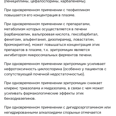
(пенициллины, цефалоспорины, карбапенемы).
При одновременном применении с теофиллином
повышается его концентрация в плазме.
При одновременном применении с препаратами,
метаболизм которых осуществляется в печени
(карбамазепин, вальпроевая кислота, гексобарбитал,
фенитоин, альфентанил, дизопирамид, ловастатин,
бромокриптин), может повышаться концентрация этих
препаратов в плазме, т.к. эритромицин является
ингибитором микросомальных ферментов печени.
При одновременном применении эритромицин усиливает
нефротоксичность циклоспорина (особенно у пациентов с
сопутствующей почечной недостаточностью).
При одновременном применении эритромицин снижает
клиренс триазолама и мидазолама, в связи с чем может
усиливать фармакологические эффекты этих
бензодиазепинов.
При одновременном применении с дигидроэрготамином или
негидрированными алкалоидами спорыньи отмечается