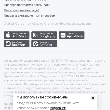
Правила программы лояльности
Политика рекомендаций
Продажа дистанционным способом
©
2026
Сеть аптек «Доктор Столетов» Все права защищены
Согласно положениями Статьи 437(2) ГК РФ представленная на сайте
информация носит исключительно ознакомительный характер и не
является публичной офертой. Сеть аптек «Доктор Столетов»
доставляет препараты, отпускаемые без рецепта, согласно Указу
Президента Российской Федерации от 17.03.2020 № 187 «О розничной
торговле лекарственными препаратами для медицинского
применения». Рецептурные лекарства можно забронировать и забрать
в аптеке при предоставлении рецепта. Бронирование товара
выполняется при условиях последующего выкупа заказа в выбранном
аптечном пункте.
МЫ ИСПОЛЬЗУЕМ COOKIE-ФАЙЛЫ.
ПРОДОЛЖАЯ РАБОТУ С САЙТОМ, ВЫ РАЗРЕШАЕТЕ
Лицензия №: ЛО-77-02-011340 от 22 декабря 2020г. Разрешение
№ ДТ-77-000421 от 25.10.2021 г. Вопросы по заказам, претензии
ИСПОЛЬЗОВАНИЕ COOKIE.
ПОДРОБНЕЕ