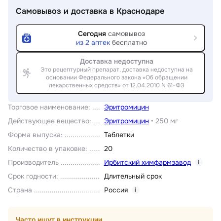
Самовывоз и доставка
в Краснодаре
Сегодня
самовывоз
из
2
аптек
бесплатно
Доставка недоступна
Это рецептурный препарат, доставка недоступна на
основании Федерального закона «Об обращении
лекарственных средств» от 12.04.2010 N 61-ФЗ
Торговое наименование
:
Эритромицин
Действующее вещество
:
Эритромицин
•
250 мг
Форма выпуска
:
Таблетки
Количество в упаковке
:
20
Производитель
Ирбитский химфармзавод
i
Срок годности
:
Длительный срок
Страна
Россия
i
Часто ищут в инструкции