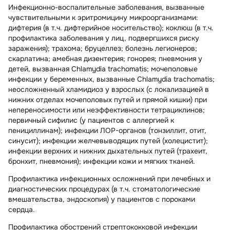
Инфекционно-воспалительные заболевания, вызванные
чувствительными к эритромицину микроорганизмами:
дифтерия (в т.ч. дифтерийное носительство); коклюш (в т.ч.
профилактика заболевания у лиц, подвергшихся риску
заражения); трахома; бруцеллез; болезнь легионеров;
скарлатина; амебная дизентерия; гонорея; пневмония у
детей, вызванная Chlamydia trachomatis; мочеполовые
инфекции у беременных, вызванные Chlamydia trachomatis;
неосложненный хламидиоз у взрослых (с локализацией в
нижних отделах мочеполовых путей и прямой кишки) при
непереносимости или неэффективности тетрациклинов;
первичный сифилис (у пациентов с аллергией к
пенициллинам); инфекции ЛОР-органов (тонзиллит, отит,
синусит); инфекции желчевыводящих путей (холецистит);
инфекции верхних и нижних дыхательных путей (трахеит,
бронхит, пневмония); инфекции кожи и мягких тканей.
Профилактика инфекционных осложнений при лечебных и
диагностических процедурах (в т.ч. стоматологические
вмешательства, эндоскопия) у пациентов с пороками
сердца.
Профилактика обострений стрептококковой инфекции