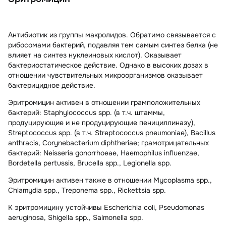
Антибиотик из группы макролидов. Обратимо связывается с
рибосомами бактерий, подавляя тем самым синтез белка (не
влияет на синтез нуклеиновых кислот). Оказывает
бактериостатическое действие. Однако в высоких дозах в
отношении чувствительных микроорганизмов оказывает
бактерицидное действие.
Эритромицин
активен в отношении грамположительных
бактерий:
Staphylococcus spp. (в т.ч. штаммы,
продуцирующие и не продуцирующие пенициллиназу),
Streptococcus spp. (в т.ч. Streptococcus pneumoniae), Bacillus
anthracis, Corynebacterium diphtheriae;
грамотрицательных
бактерий:
Neisseria gonorrhoeae, Haemophilus influenzae,
Bordetella pertussis, Brucella spp., Legionella spp.
Эритромицин
активен также в отношении
Mycoplasma spp.,
Chlamydia spp., Treponema spp., Rickettsia spp.
К эритромицину
устойчивы
Escherichia coli, Pseudomonas
aeruginosa, Shigella spp., Salmonella spp.