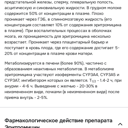
предстательной железы, сперму, плевральную полость,
асцитическую и синовиальную жидкости. В грудном молоке
содержится 50% от концентрации в плазме. Плохо
проникает через ГЭБ, в спинномозговую жидкость (его
концентрация составляет 10% от содержания эритромицина
в плазме). При воспалительных процессах в оболочках
мозга, их проницаемость для эритромицина несколько
возрастает. Проникает через плацентарный барьер и
поступает в кровь плода, где его содержание достигает 5-
20% от концентрации в плазме крови матери.
Метаболизируется в печени (более 90%), частично с
образованием неактивных метаболитов. В метаболизме
эритромицина участвуют изоферменты CYP3A4, CYP3A5 и
CYP3A7, ингибитором которых он является. T
- 1.4-2 ч, при
1/2
анурии - 4-6 ч. Выведение с желчью - 20-30% в
неизмененном виде, почками (в неизмененном виде) после
приема внутрь - 2-5%.
Фармакологическое действие препарата
Эритромицин