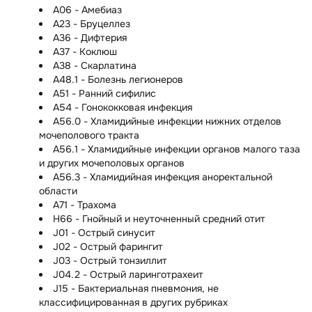
A06 - Амебиаз
A23 - Бруцеллез
A36 - Дифтерия
A37 - Коклюш
A38 - Скарлатина
A48.1 - Болезнь легионеров
A51 - Ранний сифилис
A54 - Гонококковая инфекция
A56.0 - Хламидийные инфекции нижних отделов
мочеполового тракта
A56.1 - Хламидийные инфекции органов малого таза
и других мочеполовых органов
A56.3 - Хламидийная инфекция аноректальной
области
A71 - Трахома
H66 - Гнойный и неуточненный средний отит
J01 - Острый синусит
J02 - Острый фарингит
J03 - Острый тонзиллит
J04.2 - Острый ларинготрахеит
J15 - Бактериальная пневмония, не
классифицированная в других рубриках