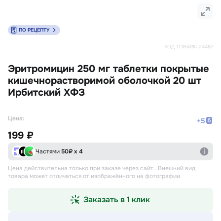
ПО РЕЦЕПТУ
КОД ТОВАРА:
24487
Эритромицин 250 мг таблетки покрытые
кишечнорастворимой оболочкой 20 шт
Ирбитский ХФЗ
Цена:
+
5
199 ₽
Частями
50
₽ х 4
Цена действительна только при заказе через сайт.
. Внешний вид
товара может отличаться от изображённого на фотографии.
Заказать в 1 клик