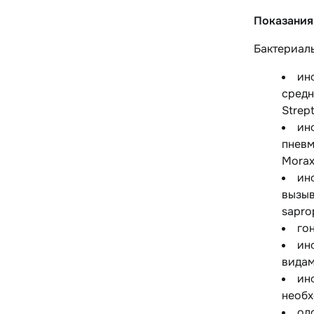
Показания
Бактериал
ин
средн
Strep
ин
пневм
Moraxe
ин
вызыв
sapro
го
ин
видам
ин
необх
од