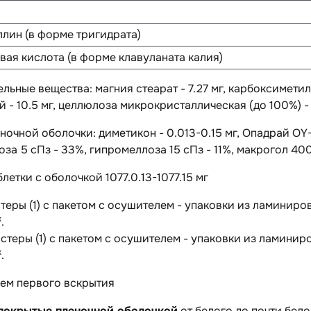
лин (в форме тригидрата)
вая кислота (в форме клавуланата калия)
ельные вещества
: магния стеарат - 7.27 мг, карбоксимети
 - 10.5 мг, целлюлоза микрокристаллическая (до 100%) - 
еночной оболочки:
диметикон - 0.013-0.15 мг, Опадрай OY-
за 5 сПз - 33%, гипромеллоза 15 сПз - 11%, макрогол 400
блетки с оболочкой 1077.0.13-1077.15 мг
истеры (1) с пакетом с осушителем - упаковки из ламинир
х
.
листеры (1) с пакетом с осушителем - упаковки из ламини
х
.
ем первого вскрытия
 покрытые пленочной оболочкой
от белого до почти бело