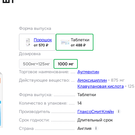
Форма выпуска
Порошок
Таблетки
от 570 ₽
от 488 ₽
Дозировка
500мг+125мг
1000 мг
Торговое наименование
:
Аугментин
Действующее вещество
:
Амоксициллин
•
875 мг
Клавулановая кислота
•
125
Форма выпуска
:
Таблетки
Количество в упаковке
:
14
Производитель
ГлаксоСмитКляйн
i
Срок годности
:
Длительный срок
Страна
Англия
i