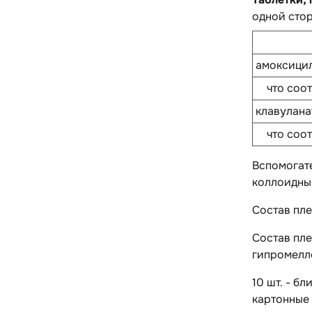
одной стор
амоксицил
что соот
клавулана
что соот
Вспомогат
коллоидный
Состав пл
Состав пл
гипромелло
10 шт. - б
картонные