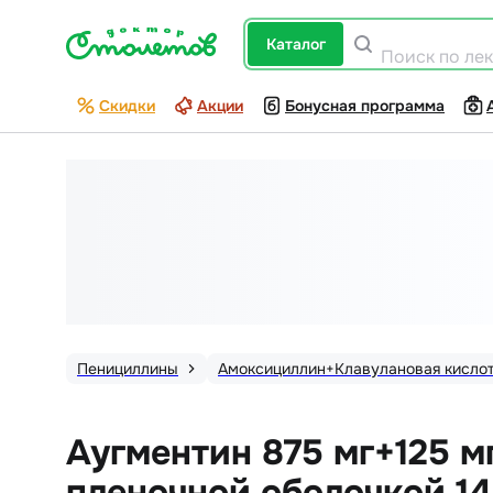
каталог
Поиск по ле
Скидки
Акции
Бонусная программа
Пенициллины
Амоксициллин+Клавулановая кисло
Аугментин 875 мг+125 м
пленочной оболочкой 14