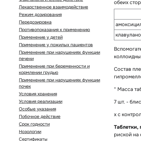
обеих стор
Лекарственное взаимодействие
Режим дозирования
Передозировка
амоксицил
Противопоказания к применению
клавулано
Применение у детей
Применение у пожилых пациентов
Вспомогат
Применение при нарушениях функции
коллоидный
печени
Применение при беременности и
Состав пл
кормлении грудью
гипромелло
Применение при нарушениях функции
почек
* Масса та
Условия хранения
Условия реализации
7 шт. - бл
Особые указания
х с контро
Побочное действие
Срок годности
Таблетки,
Нозологии
риской на 
Сертификаты