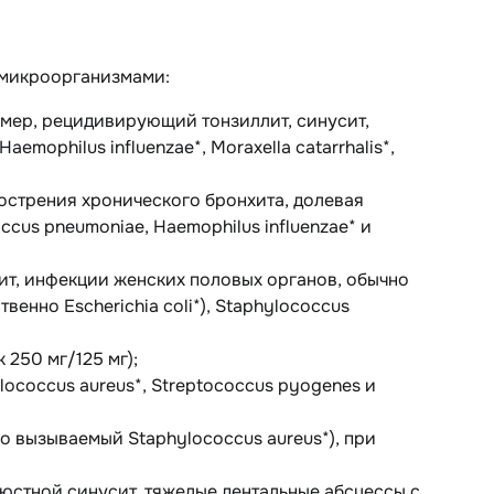
 микроорганизмами:
имер, рецидивирующий тонзиллит, синусит,
mophilus influenzae*, Moraxella catarrhalis*,
острения хронического бронхита, долевая
cus pneumoniae, Haemophilus influenzae* и
рит, инфекции женских половых органов, обычно
енно Escherichia coli*), Staphylococcus
 250 мг/125 мг);
ococcus aureus*, Streptococcus pyogenes и
о вызываемый Staphylococcus aureus*), при
юстной синусит, тяжелые дентальные абсцессы с