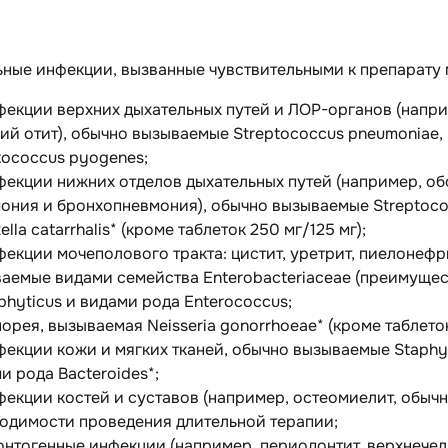
ьные инфекции, вызванные чувствительными к препарату
фекции верхних дыхательных путей и ЛОР-органов (напр
ий отит), обычно вызываемые Streptococcus pneumoniae, Hae
tococcus pyogenes;
фекции нижних отделов дыхательных путей (например, об
ония и бронхопневмония), обычно вызываемые Streptococ
lla catarrhalis* (кроме таблеток 250 мг/125 мг);
фекции мочеполового тракта: цистит, уретрит, пиелонеф
аемые видами семейства Enterobacteriaceae (преимуществ
phyticus и видами рода Enterococcus;
норея, вызываемая Neisseria gonorrhoeae* (кроме таблеток
фекции кожи и мягких тканей, обычно вызываемые Staphyl
и рода Bacteroides*;
фекции костей и суставов (например, остеомиелит, обычн
одимости проведения длительной терапии;
онтогенные инфекции (например, периодонтит, верхнечел