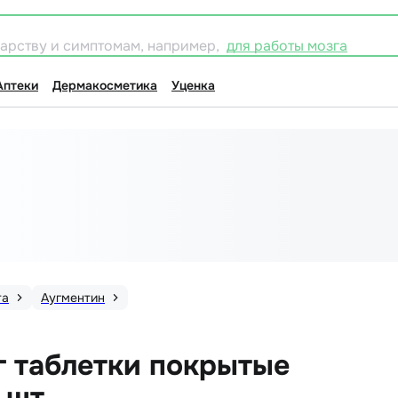
карству и симптомам, например,
для работы мозга
Аптеки
Дермакосметика
Уценка
та
Аугментин
г таблетки покрытые
 шт