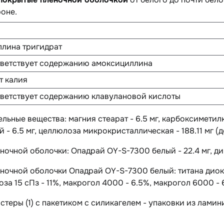
оне.
лина тригидрат
ветствует содержанию амоксициллина
т калия
ветствует содержанию клавулановой кислоты
ельные вещества
: магния стеарат - 6.5 мг, карбоксимети
 - 6.5 мг, целлюлоза микрокристаллическая - 188.11 мг (д
еночной оболочки:
Опадрай OY-S-7300 белый - 22.4 мг, дим
еночной оболочки Опадрай OY-S-7300 белый:
титана диок
за 15 сПз - 11%, макрогол 4000 - 6.5%, макрогол 6000 - 
листеры (1) с пакетиком с силикагелем - упаковки из лам