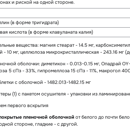
онах и риской на одной стороне.
лин (в форме тригидрата)
вая кислота (в форме клавуланата калия)
ельные вещества
: магния стеарат - 14.5 мг, карбоксимет
 - 10 мг, целлюлоза микрокристаллическая - 243.16 мг (д
еночной оболочки:
диметикон - 0.013-0.15 мг, Опадрай OY-
за 5 сПз - 33%, гипромеллоза 15 сПз - 11%, макрогол 400
блетки с оболочкой - 1482.013-1482.15 мг
истеры (1) с пакетом осушителя - упаковки из ламинирова
лем первого вскрытия
 покрытые пленочной оболочкой
от белого до почти бело
одной стороне, гладкие - с другой.