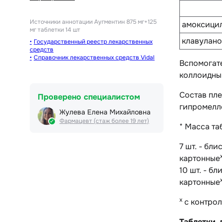
Источники аннотации
Аугментин 875 мг+125
амоксицил
мг таблетки 14 шт
клавулано
Государственный реестр лекарственных
средств
Справочник лекарственных средств Vidal
Вспомогат
коллоидный
Состав пл
Проверено специалистом
гипромелло
Жулева Елена Михайловна
Фармацевт (стаж более 19 лет)
* Масса та
7 шт. - бл
картонные
10 шт. - б
картонные
х
с контрол
Таблетки,