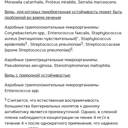
Moraxella catarrhalis, Proteus mirabilis, Serratia marcescens.
Виды, для которых приобретенная устойчивость может быть
проблемой во время лечения
Аэробные грамположительные микроорганизмы:
Corynebacterium spp., Enterococcus faecalis, Staphylococcus
+
aureus (метициллин-чувствительный)
, Staphylococcus
$
$
epidermidis
, Streptococcus pneumoniae
, Streptococcaceae
$
(кроме Streptococcus pneumoniae)
.
Аэробные грамотрицательные микроорганизмы:
Pseudomonas aeruginosa, Stenotrophomonas maltophilia.
Виды с природной устойчивостью
Аэробные грамположительные микроорганизмы:
Enterococcus spp.
$
Считается, что естественная восприимчивость
большинства бактериальных изолятов к данному
антибиотику является промежуточной. Однако, в слезной
пленке наблюдаются концентрации не менее 4 мг/л в
течение 4 ч после однократного применения, что надежно