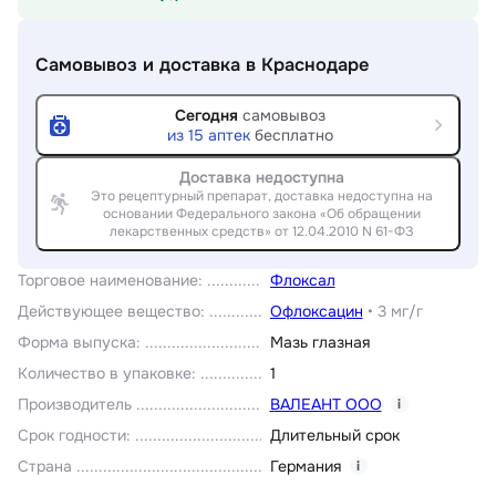
Самовывоз и доставка
в Краснодаре
Сегодня
самовывоз
из
15
аптек
бесплатно
Доставка недоступна
Это рецептурный препарат, доставка недоступна на
основании Федерального закона «Об обращении
лекарственных средств» от 12.04.2010 N 61-ФЗ
Торговое наименование
:
Флоксал
Действующее вещество
:
Офлоксацин
•
3 мг/г
Форма выпуска
:
Мазь глазная
Количество в упаковке
:
1
Производитель
ВАЛЕАНТ ООО
i
Срок годности
:
Длительный срок
Страна
Германия
i