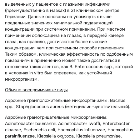
выделенных у пациентов с глазными инфекциями
(преимущественно в мазках) в 31 клиническом центре
Германии. Данные основаны на упомянутых выше
предельных значениях минимальной подавляющей
концентрации при системном применении. При местном
применении офлоксацина на глазах, в передней камере
глаза, как правило, достигаются более высокие
концентрации, чем при системном способе применения.
Таким образом, клиническая эффективность по одобренным
показаниям к применению может также достигаться в
отношении таких агентов, как В. Enterococcus spp., который
в условиях in vitro был определен, как устойчивый
микроорганизм.
Обычно восприимчивые виды
Аэробные грамположительные микроорганизмы:
Bacillus
spp., Staphylococcus aureus (метициллин-чувствительный).
Аэробные грамотрицательные микроорганизмы:
Acinetobacter baumannii, Acinetobacter Iwoffi, Enterobacter
cloacae, Escherichia coli, Haemophilus influenzae, Haemophilus
parainfluenzae, Klebsiella oxytoca, Klebsiella pneumoniae,