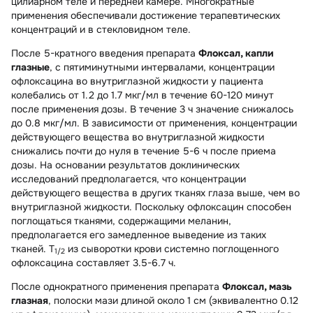
цилиарном теле и передней камере. Многократные
применения обеспечивали достижение терапевтических
концентраций и в стекловидном теле.
После 5-кратного введения препарата
Флоксал, капли
глазные
, с пятиминутными интервалами, концентрации
офлоксацина во внутриглазной жидкости у пациента
колебались от 1.2 до 1.7 мкг/мл в течение 60-120 минут
после применения дозы. В течение 3 ч значение снижалось
до 0.8 мкг/мл. В зависимости от применения, концентрации
действующего вещества во внутриглазной жидкости
снижались почти до нуля в течение 5-6 ч после приема
дозы. На основании результатов доклинических
исследований предполагается, что концентрации
действующего вещества в других тканях глаза выше, чем во
внутриглазной жидкости. Поскольку офлоксацин способен
поглощаться тканями, содержащими меланин,
предполагается его замедленное выведение из таких
тканей. T
из сыворотки крови системно поглощенного
1/2
офлоксацина составляет 3.5-6.7 ч.
После однократного применения препарата
Флоксал, мазь
глазная
, полоски мази длиной около 1 см (эквивалентно 0.12