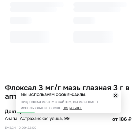
Флоксал 3 мг/г мазь глазная 3 г в
аптеках Краснодара
МЫ ИСПОЛЬЗУЕМ COOKIE-ФАЙЛЫ.
ПРОДОЛЖАЯ РАБОТУ С САЙТОМ, ВЫ РАЗРЕШАЕТЕ
ИСПОЛЬЗОВАНИЕ COOKIE.
ПОДРОБНЕЕ
Доктор Столетов
Анапа
,
Астраханская улица, 99
от 186
₽
ЕЖЕДН. 10:00-22:00