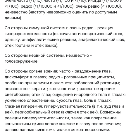
очень часто (≥1/10), часто (≥1/100 и <1/10), иногда (≥1/1000 и
<1/100), редко (≥1/10000 и <1/1000), очень редко (<1/10000),
неизвестно (частоту невозможно оценить по доступным
данным).
Со стороны иммунной системы:
очень редко - реакция
гиперчувствительности (включая ангионевротический отек,
одышку, анафилактические реакции, анафилактический шок,
отек гортани и отек языка).
Со стороны нервной системы:
неизвестно -
головокружение.
Со стороны органа зрения:
часто - раздражение глаз,
дискомфорт в глазах; редко - роговичные преципитаты,
особенно при наличии в анамнезе заболеваний роговицы;
неизвестно - кератит; конъюнктивит; размытое зрение;
светобоязнь; отек глаз; ощущение инородного тела в глазах;
усиленное слезотечение; сухость глаз; боль в глазах;
глазная гиперемия; гиперчувствительность (в т.ч. зуд глаз и
век), периорбитальный отек (включая отек век). Возможны
реакции гиперчувствительности, такие как покраснение
конъюнктивы и/или легкое жжение в глазу после лечения;
однако данные симптомы являются краткосрочными.