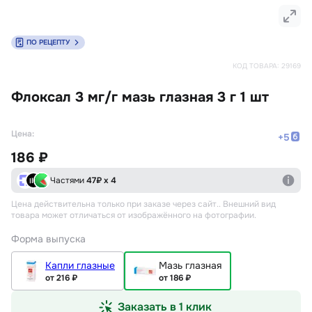
ПО РЕЦЕПТУ
КОД ТОВАРА:
29169
Флоксал 3 мг/г мазь глазная 3 г 1 шт
Цена:
+
5
186 ₽
Частями
47
₽ х 4
Цена действительна только при заказе через сайт.
. Внешний вид
товара может отличаться от изображённого на фотографии.
Форма выпуска
Капли глазные
Мазь глазная
от 216 ₽
от 186 ₽
Заказать в 1 клик