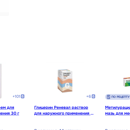
+
101
+
6
ПО РЕЦЕПТУ
рем для
Глицерин Реневал раствор
Метилураци
ения 30 г
для наружного применения 50
мазь для ме
мл
наружного п