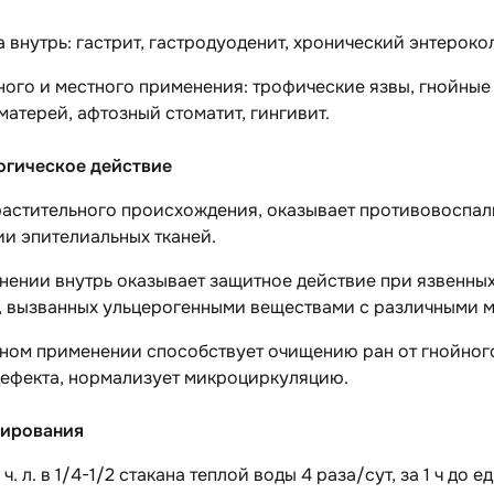
 внутрь: гастрит, гастродуоденит, хронический энтерокол
ого и местного применения: трофические язвы, гнойные
атерей, афтозный стоматит, гингивит.
гическое действие
растительного происхождения, оказывает противовоспал
и эпителиальных тканей.
нении внутрь оказывает защитное действие при язвенны
, вызванных ульцерогенными веществами с различными 
ном применении способствует очищению ран от гнойного
дефекта, нормализует микроциркуляцию.
ирования
 ч. л. в 1/4-1/2 стакана теплой воды 4 раза/сут, за 1 ч до