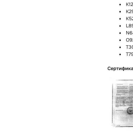
K1
K2
K5
L8
N6
O9
T3
T7
Сертифик