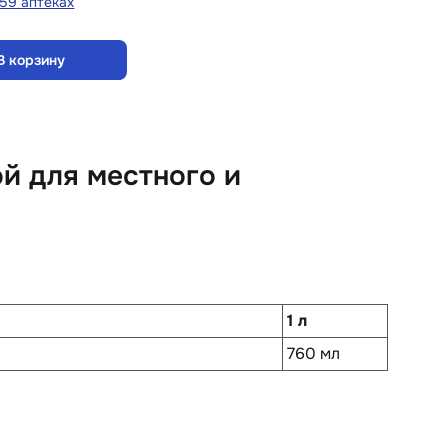
 59 аптеках
В корзину
й для местного и
1 л
760 мл