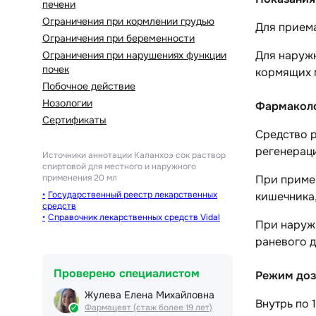
печени
Ограничения при кормлении грудью
Для приема
Ограничения при беременности
Для наружн
Ограничения при нарушениях функции
почек
кормящих м
Побочное действие
Нозологии
Фармаколо
Сертификаты
Средство 
регенераци
Источники аннотации
Каланхоэ сок раствор
спиртовой для местного и наружного
применения 20 мл
При приме
Государственный реестр лекарственных
кишечника
средств
Справочник лекарственных средств Vidal
При наруж
раневого 
Проверено специалистом
Режим доз
Жулева Елена Михайловна
Внутрь по 1
Фармацевт (стаж более 19 лет)