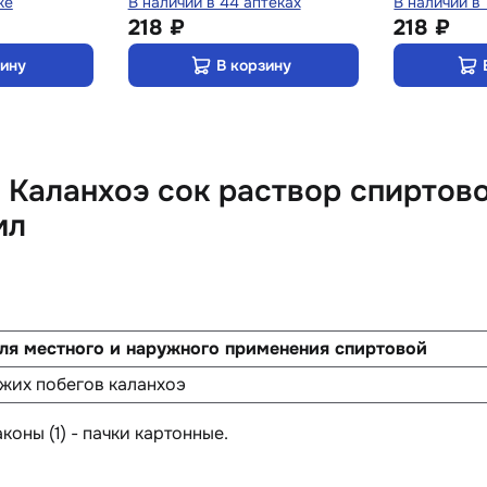
ке
В наличии в 44 аптеках
В наличии в
218 ₽
218 ₽
зину
В корзину
Каланхоэ сок раствор спиртово
мл
ля местного и наружного применения спиртовой
ежих побегов каланхоэ
коны (1) - пачки картонные.