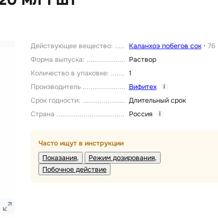
Действующее вещество
:
Каланхоэ побегов сок
•
76
Форма выпуска
:
Раствор
Количество в упаковке
:
1
Производитель
Вифитех
i
Срок годности
:
Длительный срок
Страна
Россия
i
Часто ищут в инструкции
Показания
Режим дозирования
Побочное действие