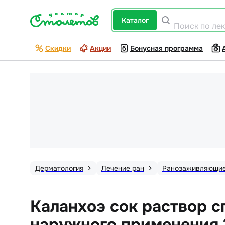
каталог
Поиск по ле
Скидки
Акции
Бонусная программа
Дерматология
Лечение ран
Ранозаживляющи
Каланхоэ сок раствор с
наружного применения 2