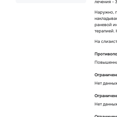
лечения - 
Наружно, п
накладыва
раневой и
терапией. 
На слизист
Противопо
Повышенная
Ограничен
Нет данны
Ограничен
Нет данны
Ограничен