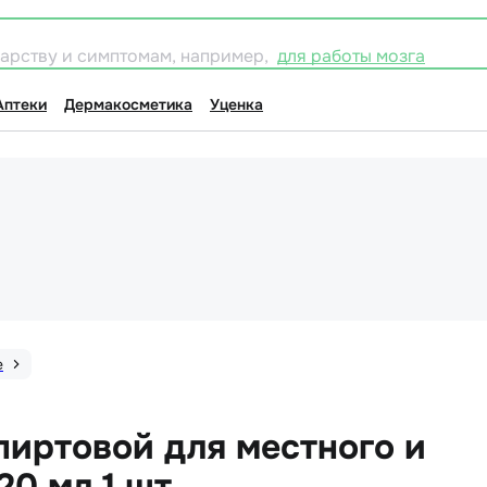
карству и симптомам, например,
для работы мозга
Аптеки
Дермакосметика
Уценка
е
пиртовой для местного и
0 мл 1 шт