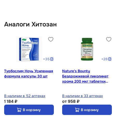
Аналоги Хитозан
+
35
+
28
Турбослим Ночь Усиленная
Nature's Bounty
формула капсулы 30 шт
Бездрожжевой пиколинат
хрома 200 мкг таблетки
100 шт
В наличии в 52 аптеках
В наличии в 33 аптеках
1 184 ₽
от
958 ₽
В корзину
В корзину