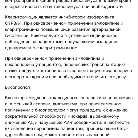
контролировать концентрацию такролимуса в плазме крови
и корректировать дозу такролимуса при необходимости.
Кларитромицин
является ингибитором изофермента
CYP3A4. При одновременном применении амлодипина и
кларитромицина повышен риск развития артериальной
гипотензии. Рекомендуется тщательное медицинское
наблюдение за пациентами, получающими амлодипин
одновременно с кларитромицином.
При одновременном применении амлодипина и
циклоспорина
у пациентов, перенесших трансплантацию
почки, следует контролировать концентрацию циклоспорина
в сыворотке крови и при необходимости снизить его дозу.
Бисопролол
Блокаторы медленных кальциевых каналов типа
верапамила
и, в меньшей степени,
дилтиазема
, при одновременном
применении с бисопрололом могут приводить к снижению
сократительной способности миокарда, выраженному
снижению АД и нарушению AV-проводимости. В частности,
в/в введение верапамила пациентам, принимающим бета-
адреноблокаторы, может привести к выраженной