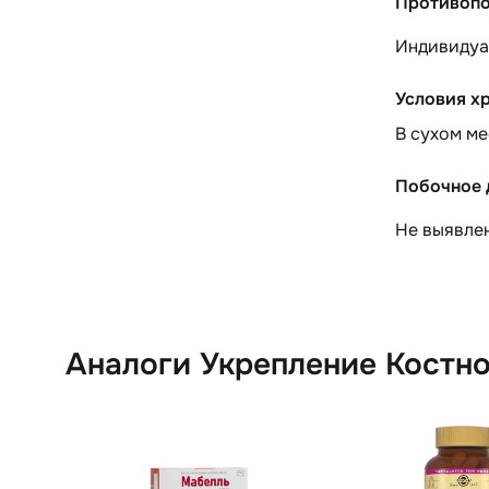
Противопо
Индивидуа
Условия х
В сухом ме
Побочное 
Не выявле
Аналоги Укрепление Костно