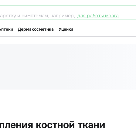
карству и симптомам, например,
для работы мозга
Аптеки
Дермакосметика
Уценка
епления костной ткани