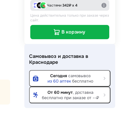
Частями
342
₽ х 4
Цена действительна только при заказе через
сайт.
В корзину
Самовывоз и доставка
в
Краснодаре
Сегодня
самовывоз
из
60
аптек
бесплатно
От 60 минут
, доставка
бесплатно при заказе от --₽