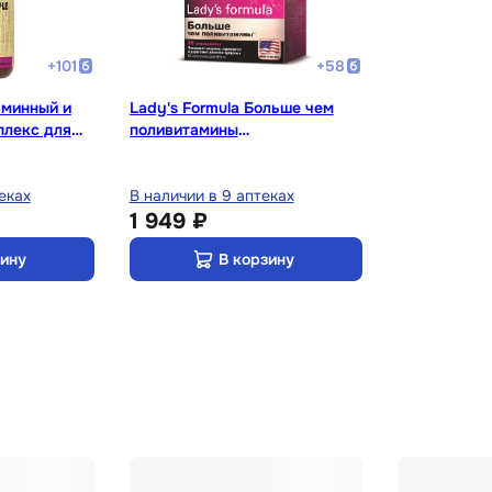
+
101
+
58
аминный и
Lady's Formula Больше чем
плекс для
поливитамины
60 шт
Энергия+Иммунитет капсулы
60 шт
еках
В наличии в 9 аптеках
1 949 ₽
зину
В корзину