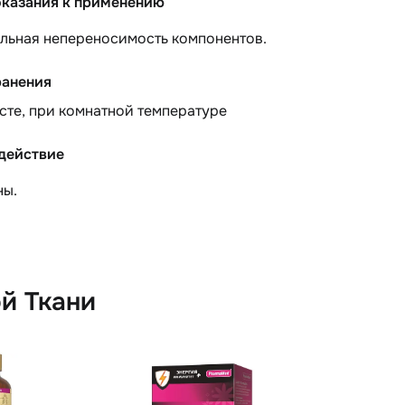
казания к применению
льная непереносимость компонентов.
ранения
сте, при комнатной температуре
действие
ны.
й Ткани