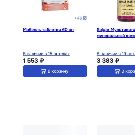
+
46
Мабелль таблетки 60 шт
Solgar Мультивит
минеральный ком
женщин таблетки 
В наличии в 15 аптеках
В наличии в 19 апт
1 553 ₽
3 383 ₽
В корзину
В кор