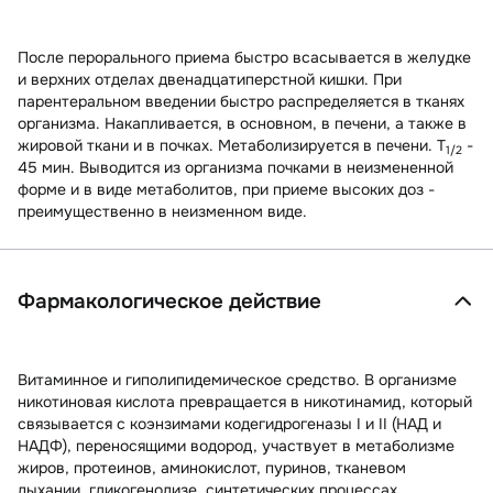
После перорального приема быстро всасывается в желудке
и верхних отделах двенадцатиперстной кишки. При
парентеральном введении быстро распределяется в тканях
организма. Накапливается, в основном, в печени, а также в
жировой ткани и в почках. Метаболизируется в печени. T
-
1/2
45 мин. Выводится из организма почками в неизмененной
форме и в виде метаболитов, при приеме высоких доз -
преимущественно в неизменном виде.
Фармакологическое действие
Витаминное и гиполипидемическое средство. В организме
никотиновая кислота превращается в никотинамид, который
связывается с коэнзимами кодегидрогеназы I и II (НАД и
НАДФ), переносящими водород, участвует в метаболизме
жиров, протеинов, аминокислот, пуринов, тканевом
дыхании, гликогенолизе, синтетических процессах.