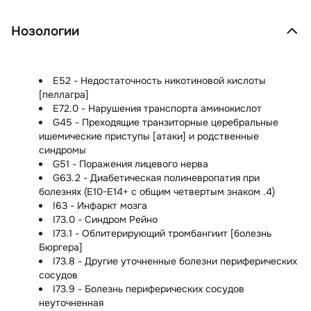
Нозологии
E52 - Недостаточность никотиновой кислоты
[пеллагра]
E72.0 - Нарушения транспорта аминокислот
G45 - Преходящие транзиторные церебральные
ишемические приступы [атаки] и родственные
синдромы
G51 - Поражения лицевого нерва
G63.2 - Диабетическая полиневропатия при
болезнях (E10-E14+ с общим четвертым знаком .4)
I63 - Инфаркт мозга
I73.0 - Синдром Рейно
I73.1 - Облитерирующий тромбангиит [болезнь
Бюргера]
I73.8 - Другие уточненные болезни периферических
сосудов
I73.9 - Болезнь периферических сосудов
неуточненная