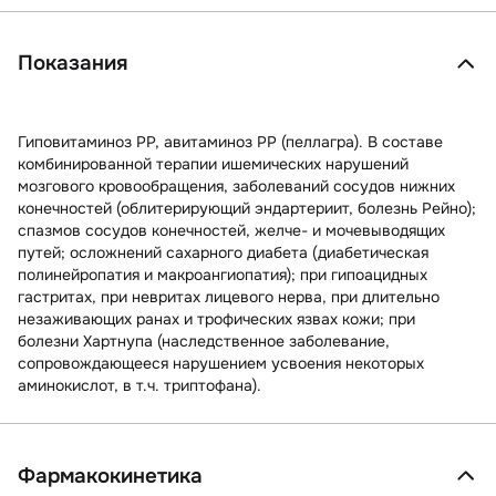
Показания
Гиповитаминоз РР, авитаминоз РР (пеллагра). В составе
комбинированной терапии ишемических нарушений
мозгового кровообращения, заболеваний сосудов нижних
конечностей (облитерирующий эндартериит, болезнь Рейно);
спазмов сосудов конечностей, желче- и мочевыводящих
путей; осложнений сахарного диабета (диабетическая
полинейропатия и макроангиопатия); при гипоацидных
гастритах, при невритах лицевого нерва, при длительно
незаживающих ранах и трофических язвах кожи; при
болезни Хартнупа (наследственное заболевание,
сопровождающееся нарушением усвоения некоторых
аминокислот, в т.ч. триптофана).
Фармакокинетика