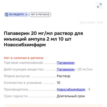
ПО РЕЦЕПТУ
НЕТ В РЕГИОНЕ
КОД ТОВАРА:
14442
Папаверин 20 мг/мл раствор для
инъекций ампула 2 мл 10 шт
Новосибхимфарм
Нет в наличии в регионе
Торговое наименование
:
Папаверин
Действующее вещество
:
Папаверин
•
20 мг/мл
Форма выпуска
:
Раствор
Количество в упаковке
:
10
Производитель
Новосибхимфарм
i
Срок годности
:
Длительный срок