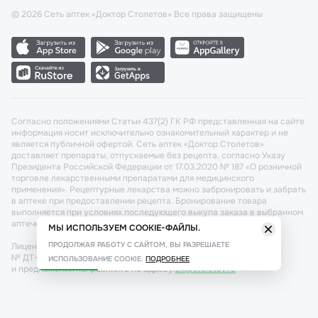
©
2026
Сеть аптек «Доктор Столетов» Все права защищены
Согласно положениями Статьи 437(2) ГК РФ представленная на сайте
информация носит исключительно ознакомительный характер и не
является публичной офертой. Сеть аптек «Доктор Столетов»
доставляет препараты, отпускаемые без рецепта, согласно Указу
Президента Российской Федерации от 17.03.2020 № 187 «О розничной
торговле лекарственными препаратами для медицинского
применения». Рецептурные лекарства можно забронировать и забрать
в аптеке при предоставлении рецепта. Бронирование товара
выполняется при условиях последующего выкупа заказа в выбранном
аптечном пункте.
МЫ ИСПОЛЬЗУЕМ COOKIE-ФАЙЛЫ.
ПРОДОЛЖАЯ РАБОТУ С САЙТОМ, ВЫ РАЗРЕШАЕТЕ
Лицензия №: ЛО-77-02-011340 от 22 декабря 2020г. Разрешение
№ ДТ-77-000421 от 25.10.2021 г. Вопросы по заказам, претензии
ИСПОЛЬЗОВАНИЕ COOKIE.
ПОДРОБНЕЕ
и предложения направляйте по адресу:
cx@stoletov.ru