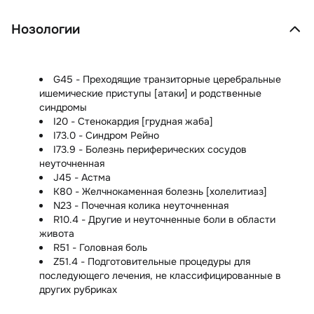
Нозологии
G45 - Преходящие транзиторные церебральные
ишемические приступы [атаки] и родственные
синдромы
I20 - Стенокардия [грудная жаба]
I73.0 - Синдром Рейно
I73.9 - Болезнь периферических сосудов
неуточненная
J45 - Астма
K80 - Желчнокаменная болезнь [холелитиаз]
N23 - Почечная колика неуточненная
R10.4 - Другие и неуточненные боли в области
живота
R51 - Головная боль
Z51.4 - Подготовительные процедуры для
последующего лечения, не классифицированные в
других рубриках