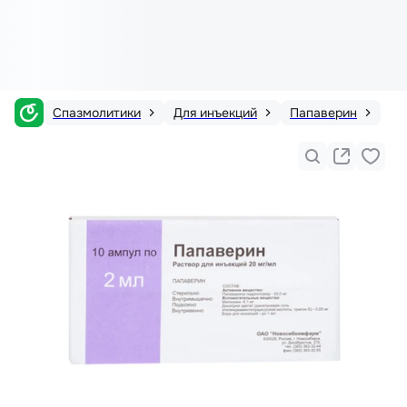
Спазмолитики
Для инъекций
Папаверин