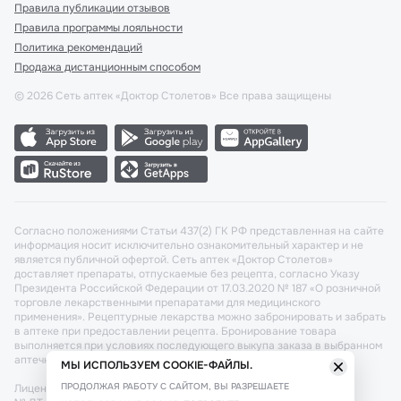
Правила публикации отзывов
Правила программы лояльности
Политика рекомендаций
Продажа дистанционным способом
©
2026
Сеть аптек «Доктор Столетов» Все права защищены
Согласно положениями Статьи 437(2) ГК РФ представленная на сайте
информация носит исключительно ознакомительный характер и не
является публичной офертой. Сеть аптек «Доктор Столетов»
доставляет препараты, отпускаемые без рецепта, согласно Указу
Президента Российской Федерации от 17.03.2020 № 187 «О розничной
торговле лекарственными препаратами для медицинского
применения». Рецептурные лекарства можно забронировать и забрать
в аптеке при предоставлении рецепта. Бронирование товара
выполняется при условиях последующего выкупа заказа в выбранном
аптечном пункте.
МЫ ИСПОЛЬЗУЕМ COOKIE-ФАЙЛЫ.
ПРОДОЛЖАЯ РАБОТУ С САЙТОМ, ВЫ РАЗРЕШАЕТЕ
Лицензия №: ЛО-77-02-011340 от 22 декабря 2020г. Разрешение