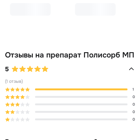
Отзывы
на препарат Полисорб МП
5
(
1
отзыв
)
1
0
0
0
0