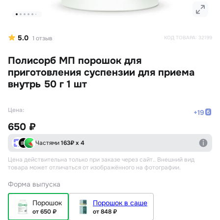
5.0
1
отзыв
КОД ТОВАРА:
32199
Полисорб МП порошок для
приготовления суспензии для приема
внутрь 50 г 1 шт
Цена:
+
19
650 ₽
Частями
163
₽ х 4
Цена действительна только при заказе через сайт.
. Внешний вид
товара может отличаться от изображённого на фотографии.
Форма выпуска
Порошок
Порошок в саше
от 650 ₽
от 848 ₽