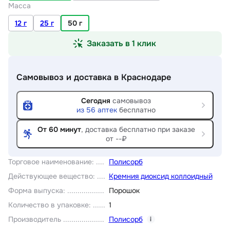
Масса
12 г
25 г
50 г
Заказать в 1 клик
Самовывоз и доставка
в Краснодаре
Сегодня
самовывоз
из
56
аптек
бесплатно
От 60 минут
, доставка
бесплатно при заказе
от --₽
Торговое наименование
:
Полисорб
Действующее вещество
:
Кремния диоксид коллоидный
Форма выпуска
:
Порошок
Количество в упаковке
:
1
Производитель
Полисорб
i