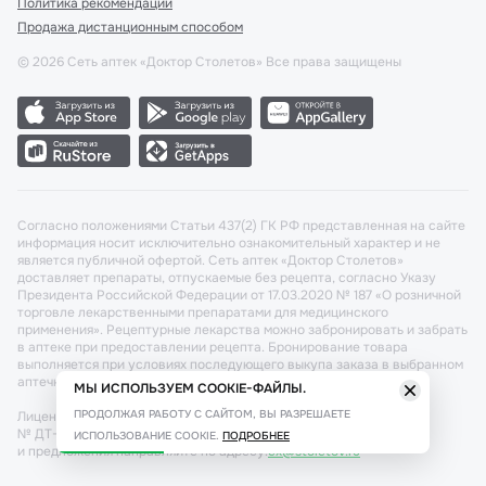
Политика рекомендаций
Продажа дистанционным способом
©
2026
Сеть аптек «Доктор Столетов» Все права защищены
Согласно положениями Статьи 437(2) ГК РФ представленная на сайте
информация носит исключительно ознакомительный характер и не
является публичной офертой. Сеть аптек «Доктор Столетов»
доставляет препараты, отпускаемые без рецепта, согласно Указу
Президента Российской Федерации от 17.03.2020 № 187 «О розничной
торговле лекарственными препаратами для медицинского
применения». Рецептурные лекарства можно забронировать и забрать
в аптеке при предоставлении рецепта. Бронирование товара
выполняется при условиях последующего выкупа заказа в выбранном
аптечном пункте.
МЫ ИСПОЛЬЗУЕМ COOKIE-ФАЙЛЫ.
ПРОДОЛЖАЯ РАБОТУ С САЙТОМ, ВЫ РАЗРЕШАЕТЕ
Лицензия №: ЛО-77-02-011340 от 22 декабря 2020г. Разрешение
№ ДТ-77-000421 от 25.10.2021 г. Вопросы по заказам, претензии
ИСПОЛЬЗОВАНИЕ COOKIE.
ПОДРОБНЕЕ
и предложения направляйте по адресу:
cx@stoletov.ru