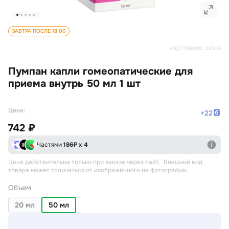
ЗАВТРА ПОСЛЕ 18:00
КОД ТОВАРА:
24509
Пумпан капли гомеопатические для
приема внутрь 50 мл 1 шт
Цена:
+
22
742 ₽
Частями
186
₽ х 4
Цена действительна только при заказе через сайт.
. Внешний вид
товара может отличаться от изображённого на фотографии.
Объем
20 мл
50 мл