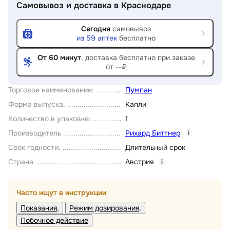
Самовывоз и доставка
в Краснодаре
Сегодня
самовывоз
из
59
аптек
бесплатно
От 60 минут
, доставка
бесплатно при заказе
от --₽
Торговое наименование
:
Пумпан
Форма выпуска
:
Капли
Количество в упаковке
:
1
Производитель
Рихард Биттнер
i
Срок годности
:
Длительный срок
Страна
Австрия
i
Часто ищут в инструкции
Показания
Режим дозирования
Побочное действие