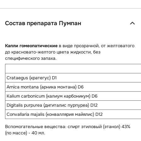
Состав препарата Пумпан
Капли гомеопатические
в виде прозрачной, от желтоватого
до красновато-желтого цвета жидкости, без
специфического запаха.
Crataegus (кратегус) D1
Arnica montana (арника монтана) D6
Kalium carbonicum (калиум карбоникум) D6
Digitalis purpurea (дигиталис пурпуреа) D12
Convallaria majalis (конваллярия майялис) D12
Вспомогательные вещества
: спирт этиловый (этанол) 43%
(по массе) - 40 мл.