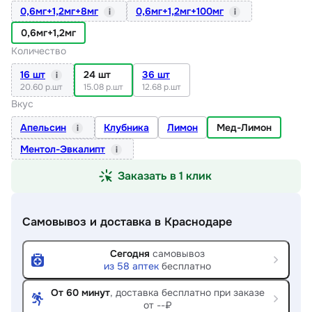
0,6мг+1,2мг+8мг
0,6мг+1,2мг+100мг
i
i
0,6мг+1,2мг
Количество
16 шт
24 шт
36 шт
i
20.60 р.шт
15.08 р.шт
12.68 р.шт
Вкус
Апельсин
Клубника
Лимон
Мед-Лимон
i
Ментол-Эвкалипт
i
Заказать в 1 клик
Самовывоз и доставка
в Краснодаре
Сегодня
самовывоз
из
58
аптек
бесплатно
От 60 минут
, доставка
бесплатно при заказе
от --₽