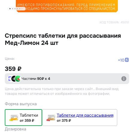
КОД ТОВАРА:
45051
Стрепсилс таблетки для рассасывания
Мед-Лимон 24 шт
Цена:
+
10
359 ₽
Частями
90
₽ х 4
Цена действительна только при заказе через сайт.
. Внешний вид
товара может отличаться от изображённого на фотографии.
Форма выпуска
Таблетки
Таблетки для рассасывания
от 359 ₽
от 375 ₽
Дозировка