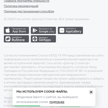
Правила программы лояльности
Политика рекомендаций
Продажа дистанционным способом
©
2026
Сеть аптек «Доктор Столетов» Все права защищены
Согласно положениями Статьи 437(2) ГК РФ представленная на сайте
информация носит исключительно ознакомительный характер и не
является публичной офертой. Сеть аптек «Доктор Столетов»
доставляет препараты, отпускаемые без рецепта, согласно Указу
Президента Российской Федерации от 17.03.2020 № 187 «О розничной
торговле лекарственными препаратами для медицинского
применения». Рецептурные лекарства можно забронировать и забрать
в аптеке при предоставлении рецепта. Бронирование товара
выполняется при условиях последующего выкупа заказа в выбранном
аптечном пункте.
МЫ ИСПОЛЬЗУЕМ COOKIE-ФАЙЛЫ.
ПРОДОЛЖАЯ РАБОТУ С САЙТОМ, ВЫ РАЗРЕШАЕТЕ
Лицензия №: ЛО-77-02-011340 от 22 декабря 2020г. Разрешение
№ ДТ-77-000421 от 25.10.2021 г. Вопросы по заказам, претензии
ИСПОЛЬЗОВАНИЕ COOKIE.
ПОДРОБНЕЕ
и предложения направляйте по адресу:
cx@stoletov.ru