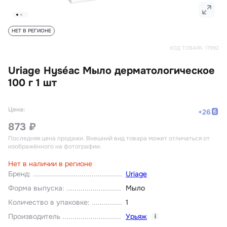
НЕТ В РЕГИОНЕ
КОД ТОВАРА:
17992
Uriage Hyséac Мыло дерматологическое
100 г 1 шт
Цена:
+
26
873 ₽
Последняя цена продажи
. Внешний вид товара может отличаться от
изображённого на фотографии.
Нет в наличии в регионе
Бренд
:
Uriage
Форма выпуска
:
Мыло
Количество в упаковке
:
1
Производитель
Урьяж
i