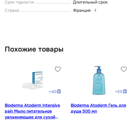
Срок годности
:
Длительный срок
Страна
Франция
i
Похожие товары
+
40
+
55
Bioderma Atoderm Intensive
Bioderma Atoderm Гель для
pain Мыло питательное
душа 500 мл
увлажняющее для сухой
кожи лица и тела 150 мл