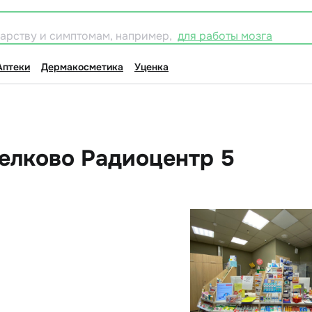
карству и симптомам, например,
для работы мозга
Аптеки
Дермакосметика
Уценка
елково Радиоцентр 5