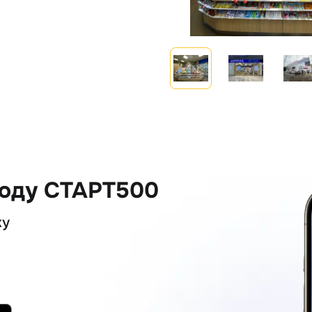
коду СТАРТ500
ку