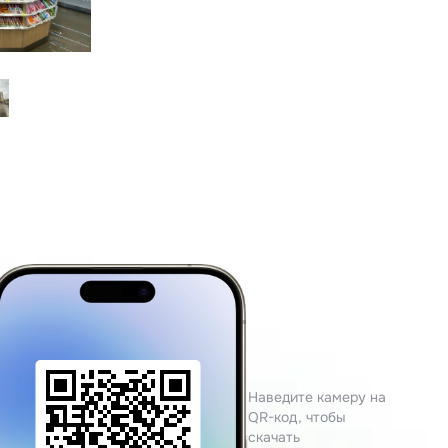
Наведите камеру на
QR-код, чтобы
скачать