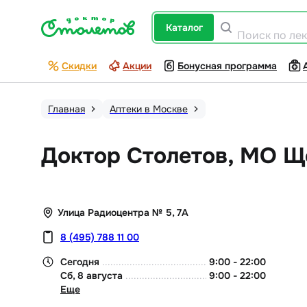
каталог
Поиск по ле
Скидки
Акции
Бонусная программа
Главная
Аптеки в Москве
Доктор Столетов, МО Щ
Улица Радиоцентра № 5, 7А
8 (495) 788 11 00
Сегодня
9:00
-
22:00
Сб, 8 августа
9:00
-
22:00
Еще
Вс, 9 августа
9:00
-
22:00