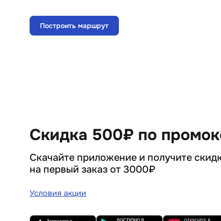
Пн, 10 августа
9:00
-
22:00
Вт, 11 августа
9:00
-
22:00
Построить маршрут
Ср, 12 августа
9:00
-
22:00
Чт, 13 августа
9:00
-
22:00
Скидка 500₽ по промо
Скачайте приложение и получите скид
на первый заказ от 3000₽
Условия акции