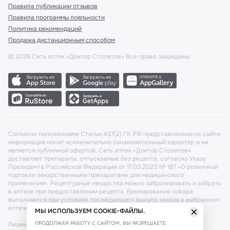
Правила публикации отзывов
Правила программы лояльности
Политика рекомендаций
Продажа дистанционным способом
©
2026
Сеть аптек «Доктор Столетов» Все права защищены
Согласно положениями Статьи 437(2) ГК РФ представленная на сайте
информация носит исключительно ознакомительный характер и не
является публичной офертой. Сеть аптек «Доктор Столетов»
доставляет препараты, отпускаемые без рецепта, согласно Указу
Президента Российской Федерации от 17.03.2020 № 187 «О розничной
торговле лекарственными препаратами для медицинского
применения». Рецептурные лекарства можно забронировать и забрать
в аптеке при предоставлении рецепта. Бронирование товара
выполняется при условиях последующего выкупа заказа в выбранном
аптечном пункте.
МЫ ИСПОЛЬЗУЕМ COOKIE-ФАЙЛЫ.
ПРОДОЛЖАЯ РАБОТУ С САЙТОМ, ВЫ РАЗРЕШАЕТЕ
Лицензия №: ЛО-77-02-011340 от 22 декабря 2020г. Разрешение