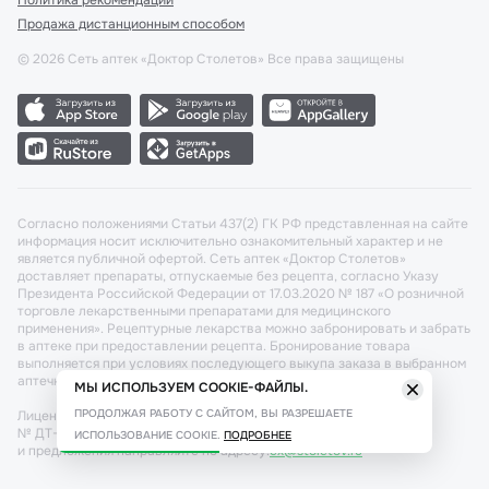
Политика рекомендаций
Продажа дистанционным способом
©
2026
Сеть аптек «Доктор Столетов» Все права защищены
Согласно положениями Статьи 437(2) ГК РФ представленная на сайте
информация носит исключительно ознакомительный характер и не
является публичной офертой. Сеть аптек «Доктор Столетов»
доставляет препараты, отпускаемые без рецепта, согласно Указу
Президента Российской Федерации от 17.03.2020 № 187 «О розничной
торговле лекарственными препаратами для медицинского
применения». Рецептурные лекарства можно забронировать и забрать
в аптеке при предоставлении рецепта. Бронирование товара
выполняется при условиях последующего выкупа заказа в выбранном
аптечном пункте.
МЫ ИСПОЛЬЗУЕМ COOKIE-ФАЙЛЫ.
ПРОДОЛЖАЯ РАБОТУ С САЙТОМ, ВЫ РАЗРЕШАЕТЕ
Лицензия №: ЛО-77-02-011340 от 22 декабря 2020г. Разрешение
№ ДТ-77-000421 от 25.10.2021 г. Вопросы по заказам, претензии
ИСПОЛЬЗОВАНИЕ COOKIE.
ПОДРОБНЕЕ
и предложения направляйте по адресу:
cx@stoletov.ru