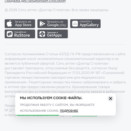
Продажа дистанционным способом
©
2026
Сеть аптек «Доктор Столетов» Все права защищены
Согласно положениями Статьи 437(2) ГК РФ представленная на сайте
информация носит исключительно ознакомительный характер и не
является публичной офертой. Сеть аптек «Доктор Столетов»
доставляет препараты, отпускаемые без рецепта, согласно Указу
Президента Российской Федерации от 17.03.2020 № 187 «О розничной
торговле лекарственными препаратами для медицинского
применения». Рецептурные лекарства можно забронировать и забрать
в аптеке при предоставлении рецепта. Бронирование товара
выполняется при условиях последующего выкупа заказа в выбранном
аптечном пункте.
МЫ ИСПОЛЬЗУЕМ COOKIE-ФАЙЛЫ.
ПРОДОЛЖАЯ РАБОТУ С САЙТОМ, ВЫ РАЗРЕШАЕТЕ
Лицензия №: ЛО-77-02-011340 от 22 декабря 2020г. Разрешение
№ ДТ-77-000421 от 25.10.2021 г. Вопросы по заказам, претензии
ИСПОЛЬЗОВАНИЕ COOKIE.
ПОДРОБНЕЕ
и предложения направляйте по адресу:
cx@stoletov.ru