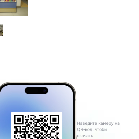
Наведите камеру на
QR-код, чтобы
скачать