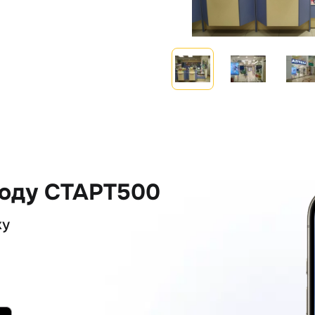
коду СТАРТ500
ку