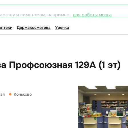
карству и симптомам, например,
для работы мозга
Аптеки
Дермакосметика
Уценка
а Профсоюзная 129А (1 эт)
кая
Коньково