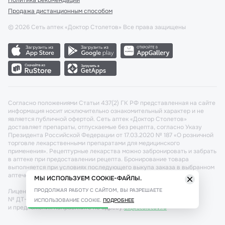
Политика рекомендаций
Продажа дистанционным способом
©
2026
Сеть аптек «Доктор Столетов» Все права защищены
Согласно положениями Статьи 437(2) ГК РФ представленная на сайте
информация носит исключительно ознакомительный характер и не
является публичной офертой. Сеть аптек «Доктор Столетов»
доставляет препараты, отпускаемые без рецепта, согласно Указу
Президента Российской Федерации от 17.03.2020 № 187 «О розничной
торговле лекарственными препаратами для медицинского
применения». Рецептурные лекарства можно забронировать и забрать
в аптеке при предоставлении рецепта. Бронирование товара
выполняется при условиях последующего выкупа заказа в выбранном
аптечном пункте.
МЫ ИСПОЛЬЗУЕМ COOKIE-ФАЙЛЫ.
ПРОДОЛЖАЯ РАБОТУ С САЙТОМ, ВЫ РАЗРЕШАЕТЕ
Лицензия №: ЛО-77-02-011340 от 22 декабря 2020г. Разрешение
№ ДТ-77-000421 от 25.10.2021 г. Вопросы по заказам, претензии
ИСПОЛЬЗОВАНИЕ COOKIE.
ПОДРОБНЕЕ
и предложения направляйте по адресу:
cx@stoletov.ru