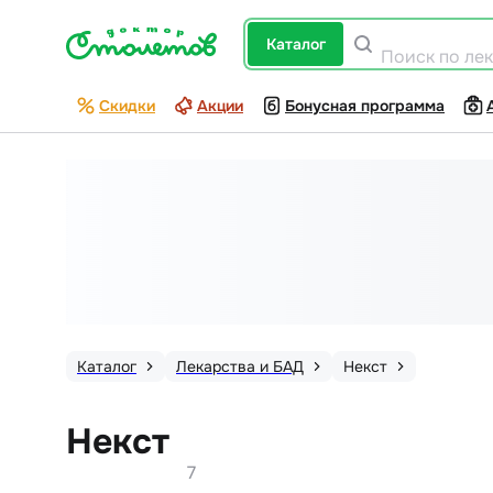
каталог
Поиск по ле
Скидки
Акции
Бонусная программа
Каталог
Лекарства и БАД
Некст
Некст
7