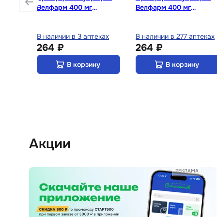
Велфарм 400 мг
Велфарм 400 мг
таблетки 20 шт
таблетки 20 шт
теке
В наличии в 3 аптеках
В наличии в 277 аптеках
264 ₽
264 ₽
у
В корзину
В корзину
Акции
РЕКЛАМА