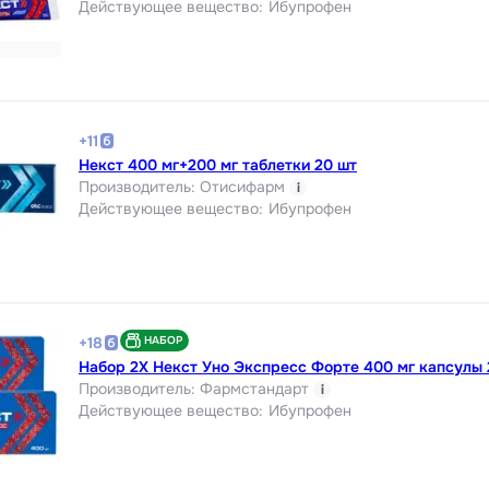
Действующее вещество
:
Ибупрофен
+
11
Некст 400 мг+200 мг таблетки 20 шт
Производитель
:
Отисифарм
i
Действующее вещество
:
Ибупрофен
НАБОР
+
18
Набор 2Х Некст Уно Экспресс Форте 400 мг капсулы 
Производитель
:
Фармстандарт
i
Действующее вещество
:
Ибупрофен