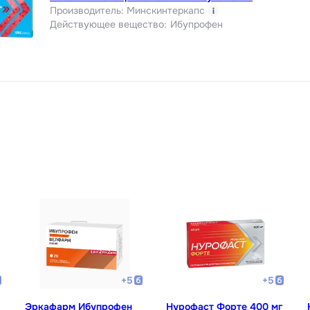
Производитель
:
Минскинтеркапс
i
Действующее вещество
:
Ибупрофен
+
5
+
5
Эркафарм Ибупрофен
Нурофаст Форте 400 мг