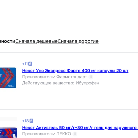
рности
Cначала дешевые
Cначала дорогие
+
11
Некст Уно Экспресс Форте 400 мг капсулы 20 шт
Производитель
:
Фармстандарт
i
Действующее вещество
:
Ибупрофен
+
18
Некст Активгель 50 мг/г+30 мг/г гель для наружного
Производитель
:
ЛЕККО
i