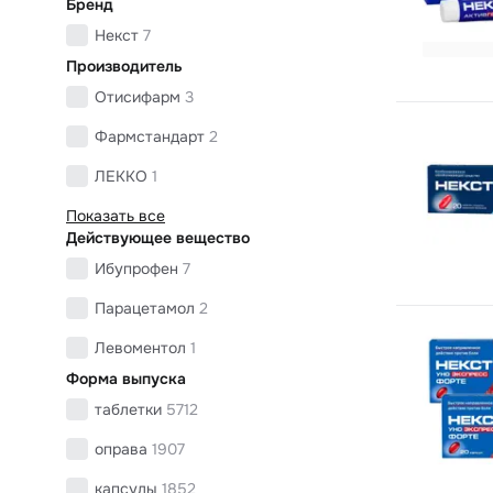
Бренд
Некст
7
Производитель
Отисифарм
3
Фармстандарт
2
ЛЕККО
1
Показать все
Действующее вещество
Ибупрофен
7
Парацетамол
2
Левоментол
1
Форма выпуска
таблетки
5712
оправа
1907
капсулы
1852