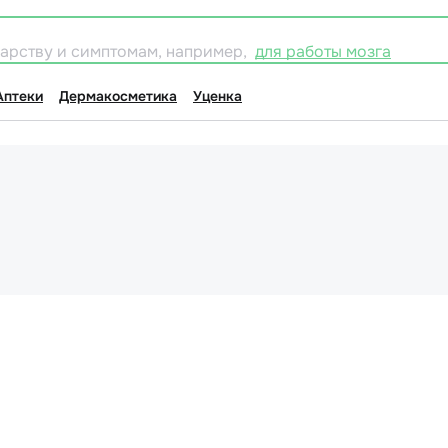
карству и симптомам, например,
для работы мозга
Аптеки
Дермакосметика
Уценка