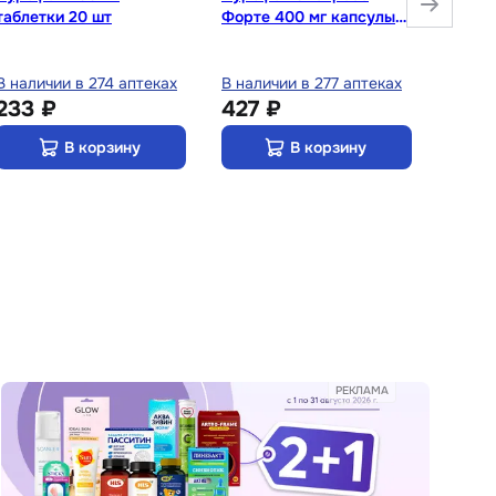
таблетки 20 шт
Форте 400 мг капсулы
наруж
20 шт
50 г
В наличии в 274 аптеках
В наличии в 277 аптеках
В нали
233 ₽
427 ₽
102 
В корзину
В корзину
РЕКЛАМА