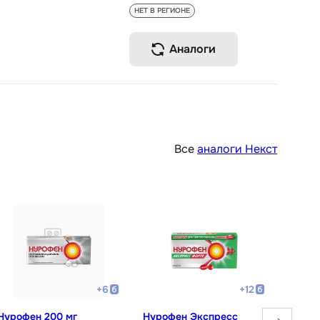
НЕТ В РЕГИОНЕ
Аналоги
Все
аналоги Некст
+
6
+
12
Нурофен 200 мг
Нурофен Экспресс
Ибупр