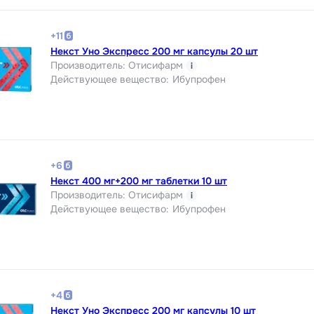
+
11
Некст Уно Экспресс 200 мг капсулы 20 шт
Производитель
:
Отисифарм
i
Действующее вещество
:
Ибупрофен
+
6
Некст 400 мг+200 мг таблетки 10 шт
Производитель
:
Отисифарм
i
Действующее вещество
:
Ибупрофен
+
4
Некст Уно Экспресс 200 мг капсулы 10 шт