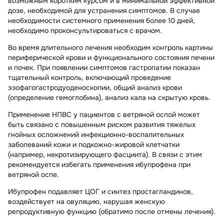
возможным коротким курсом и в минимальной эффективной
дозе, необходимой для устранения симптомов. В случае
необходимости системного применения более 10 дней,
необходимо проконсультироваться с врачом.
Во время длительного лечения необходим контроль картины
периферической крови и функционального состояния печени
и почек. При появлении симптомов гастропатии показан
тщательный контроль, включающий проведение
эзофагогастродуоденоскопии, общий анализ крови
(определение гемоглобина), анализ кала на скрытую кровь.
Применение НПВС у пациентов с ветряной оспой может
быть связано с повышенным риском развития тяжелых
гнойных осложнений инфекционно-воспалительных
заболеваний кожи и подкожно-жировой клетчатки
(например, некротизирующего фасциита). В связи с этим
рекомендуется избегать применения ибупрофена при
ветряной оспе.
Ибупрофен подавляет ЦОГ и синтез простагландинов,
воздействует на овуляцию, нарушая женскую
репродуктивную функцию (обратимо после отмены лечения).