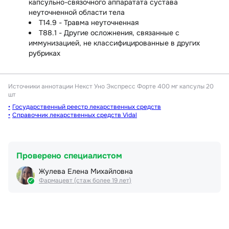
капсульно-связочного аппаратата сустава
неуточненной области тела
T14.9 - Травма неуточненная
T88.1 - Другие осложнения, связанные с
иммунизацией, не классифицированные в других
рубриках
Источники аннотации
Некст Уно Экспресс Форте 400 мг капсулы 20
шт
Государственный реестр лекарственных средств
Справочник лекарственных средств Vidal
Проверено специалистом
Жулева Елена Михайловна
Фармацевт (стаж более 19 лет)