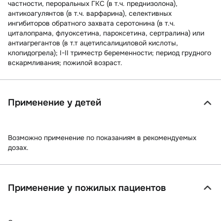
частности, пероральных ГКС (в т.ч. преднизолона),
антикоагулянтов (в т.ч. варфарина), селективных
ингибиторов обратного захвата серотонина (в т.ч.
циталопрама, флуоксетина, пароксетина, сертралина) или
антиагрегантов (в т.т ацетилсалициловой кислоты,
клопидогрела); I-II триместр беременности; период грудного
вскармливания; пожилой возраст.
Применение у детей
Возможно применение по показаниям в рекомендуемых
дозах.
Применение у пожилых пациентов