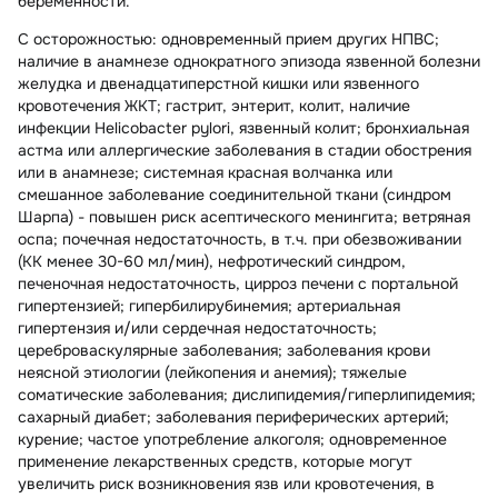
беременности.
С осторожностью:
одновременный прием других НПВС;
наличие в анамнезе однократного эпизода язвенной болезни
желудка и двенадцатиперстной кишки или язвенного
кровотечения ЖКТ; гастрит, энтерит, колит, наличие
инфекции Helicobacter pylori, язвенный колит; бронхиальная
астма или аллергические заболевания в стадии обострения
или в анамнезе; системная красная волчанка или
смешанное заболевание соединительной ткани (синдром
Шарпа) - повышен риск асептического менингита; ветряная
оспа; почечная недостаточность, в т.ч. при обезвоживании
(КК менее 30-60 мл/мин), нефротический синдром,
печеночная недостаточность, цирроз печени с портальной
гипертензией; гипербилирубинемия; артериальная
гипертензия и/или сердечная недостаточность;
цереброваскулярные заболевания; заболевания крови
неясной этиологии (лейкопения и анемия); тяжелые
соматические заболевания; дислипидемия/гиперлипидемия;
сахарный диабет; заболевания периферических артерий;
курение; частое употребление алкоголя; одновременное
применение лекарственных средств, которые могут
увеличить риск возникновения язв или кровотечения, в