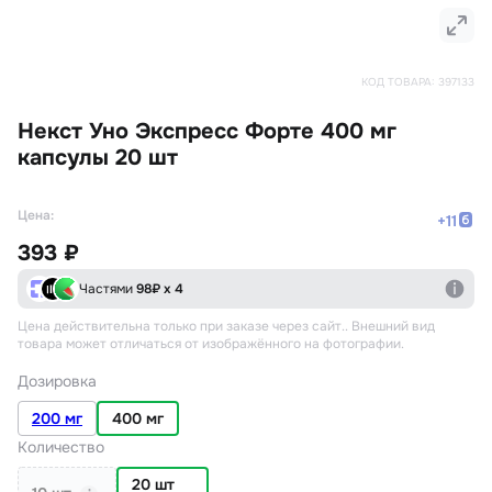
КОД ТОВАРА:
397133
Некст Уно Экспресс Форте 400 мг
капсулы 20 шт
Цена:
+
11
393 ₽
Частями
98
₽ х 4
Цена действительна только при заказе через сайт.
. Внешний вид
товара может отличаться от изображённого на фотографии.
Дозировка
200 мг
400 мг
Количество
20 шт