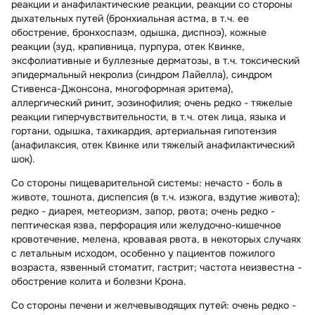
реакции и анафилактические реакции, реакции со стороны
дыхательных путей (бронхиальная астма, в т.ч. ее
обострение, бронхоспазм, одышка, диспноэ), кожные
реакции (зуд, крапивница, пурпура, отек Квинке,
эксфолиативные и буллезные дерматозы, в т.ч. токсический
эпидермальный некролиз (синдром Лайелла), синдром
Стивенса-Джонсона, многоформная эритема),
аллергический ринит, эозинофилия; очень редко - тяжелые
реакции гиперчувствительности, в т.ч. отек лица, языка и
гортани, одышка, тахикардия, артериальная гипотензия
(анафилаксия, отек Квинке или тяжелый анафилактический
шок).
Со стороны пищеварительной системы:
нечасто - боль в
животе, тошнота, диспепсия (в т.ч. изжога, вздутие живота);
редко - диарея, метеоризм, запор, рвота; очень редко -
пептическая язва, перфорация или желудочно-кишечное
кровотечение, мелена, кровавая рвота, в некоторых случаях
с летальным исходом, особенно у пациентов пожилого
возраста, язвенный стоматит, гастрит; частота неизвестна -
обострение колита и болезни Крона.
Со стороны печени и желчевыводящих путей:
очень редко -