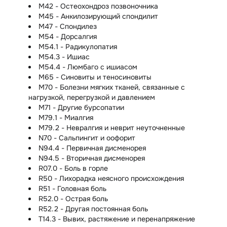
M42 - Остеохондроз позвоночника
M45 - Анкилозирующий спондилит
M47 - Спондилез
M54 - Дорсалгия
M54.1 - Радикулопатия
M54.3 - Ишиас
M54.4 - Люмбаго с ишиасом
M65 - Синовиты и теносиновиты
M70 - Болезни мягких тканей, связанные с
нагрузкой, перегрузкой и давлением
M71 - Другие бурсопатии
M79.1 - Миалгия
M79.2 - Невралгия и неврит неуточненные
N70 - Сальпингит и оофорит
N94.4 - Первичная дисменорея
N94.5 - Вторичная дисменорея
R07.0 - Боль в горле
R50 - Лихорадка неясного происхождения
R51 - Головная боль
R52.0 - Острая боль
R52.2 - Другая постоянная боль
T14.3 - Вывих, растяжение и перенапряжение