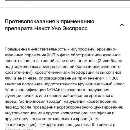
Противопоказания к применению
препарата Некст Уно Экспресс
Повышенная чувствительность к ибупрофену; эрозивно-
язвенные поражения ЖКТ в фазе обострения или язвенное
кровотечение в активной фазе или в анамнезе (2 или более
подтвержденных эпизода язвенной болезни или язвенного
кровотечения); кровотечения или перфорация язвы органов
ЖКТ в анамнезе, спровоцированные применением НПВС;
тяжелая сердечная недостаточность (функциональный класс
IV по классификации NYHA); выраженные нарушения
функции почек и/или печени; заболевания зрительного
нерва, "аспириновая триада", нарушения кроветворения;
период после проведения аортокоронарного шунтирования;
внутричерепное или другое кровотечение; гемофилия и
другие нарушения свертываемости крови (в т.ч.
гипокоагуляция), геморрагические диатезы; III триместр