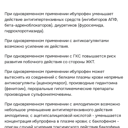
При одновременном применении ибупрофен уменьшает
действие антигипертензивных средств (ингибиторов АПФ,
бета-адреноблокаторов), диуретиков (фуросемида,
гидрохлоротиазида).
При одновременном применении с антикоагулянтами
возможно усиление их действия.
При одновременном применении с ГКС повышается риск
развития побочного действия со стороны ЖКТ.
При одновременном применении ибупрофен может
вытеснять из соединений с белками плазмы крови непрямые
антикоагулянты (аценокумарол), производные гидантоина
(фенитоин), пероральные гипогликемические препараты
производные сульфонилмочевины.
При одновременном применении с амлодипином возможно
небольшое уменьшение антигипертензивного действия
амлодипина; с ацетилсалициловой кислотой - уменьшается
концентрация ибупрофена в плазме крови; с баклофеном -
описан случай усиления токсического действия баклофена.