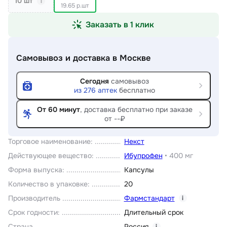
10 шт
i
19.65 р.шт
Заказать в 1 клик
Самовывоз и доставка
в Москве
Сегодня
самовывоз
из
276
аптек
бесплатно
От 60 минут
, доставка
бесплатно при заказе
от --₽
Торговое наименование
:
Некст
Действующее вещество
:
Ибупрофен
•
400 мг
Форма выпуска
:
Капсулы
Количество в упаковке
:
20
Производитель
Фармстандарт
i
Срок годности
:
Длительный срок
Страна
Россия
i