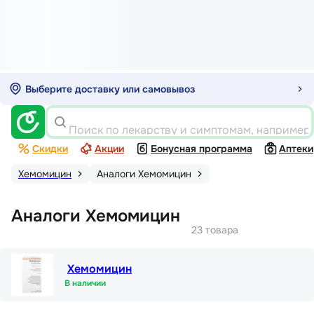
Выберите доставку или самовывоз
Поиск по лекарству и симптомам, например
Скидки
Акции
Бонусная программа
Аптеки
Хемомицин
Аналоги Хемомицин
Аналоги Хемомицин
23 товара
Хемомицин
В наличии