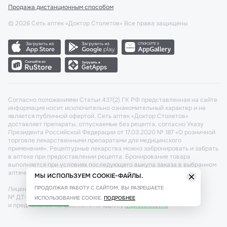
Продажа дистанционным способом
©
2026
Сеть аптек «Доктор Столетов» Все права защищены
Согласно положениями Статьи 437(2) ГК РФ представленная на сайте
информация носит исключительно ознакомительный характер и не
является публичной офертой. Сеть аптек «Доктор Столетов»
доставляет препараты, отпускаемые без рецепта, согласно Указу
Президента Российской Федерации от 17.03.2020 № 187 «О розничной
торговле лекарственными препаратами для медицинского
применения». Рецептурные лекарства можно забронировать и забрать
в аптеке при предоставлении рецепта. Бронирование товара
выполняется при условиях последующего выкупа заказа в выбранном
аптечном пункте.
МЫ ИСПОЛЬЗУЕМ COOKIE-ФАЙЛЫ.
ПРОДОЛЖАЯ РАБОТУ С САЙТОМ, ВЫ РАЗРЕШАЕТЕ
Лицензия №: ЛО-77-02-011340 от 22 декабря 2020г. Разрешение
№ ДТ-77-000421 от 25.10.2021 г. Вопросы по заказам, претензии
ИСПОЛЬЗОВАНИЕ COOKIE.
ПОДРОБНЕЕ
и предложения направляйте по адресу:
cx@stoletov.ru