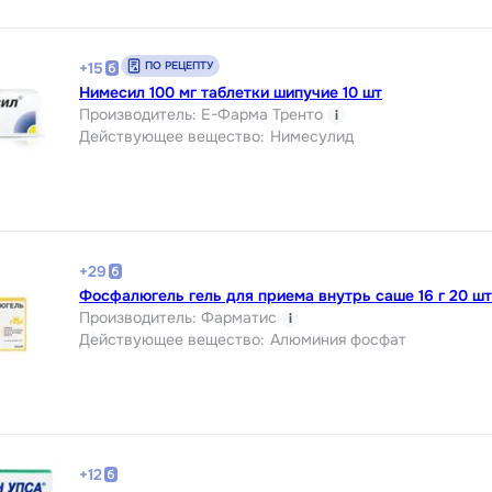
ПО РЕЦЕПТУ
+
15
Нимесил 100 мг таблетки шипучие 10 шт
Производитель
:
Е-Фарма Тренто
i
Действующее вещество
:
Нимесулид
+
29
Фосфалюгель гель для приема внутрь саше 16 г 20 шт
Производитель
:
Фарматис
i
Действующее вещество
:
Алюминия фосфат
+
12