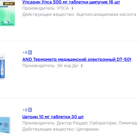
Упсарин Упса 500 мг таблетки шипучие 16 шт
Производитель
:
УПСА
i
Действующее вещество
:
Ацетилсалициловая кислота
+
8
AND Термометр медицинский электронный DT-501
Производитель
:
Эй энд Ди
i
+
8
Цетрин 10 мг таблетки 30 шт
Производитель
:
Доктор Редди`с Лабораторис Лимитед
Действующее вещество
:
Цетиризин