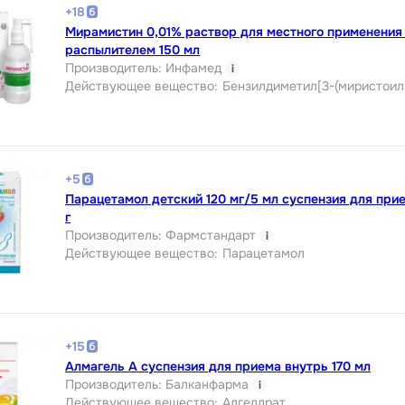
+
18
Мирамистин 0,01% раствор для местного применения
распылителем 150 мл
Производитель
:
Инфамед
i
Действующее вещество
:
Бензилдиметил[3-(миристоил
+
5
Парацетамол детский 120 мг/5 мл суспензия для при
г
Производитель
:
Фармстандарт
i
Действующее вещество
:
Парацетамол
+
15
Алмагель А суспензия для приема внутрь 170 мл
Производитель
:
Балканфарма
i
Действующее вещество
:
Алгелдрат