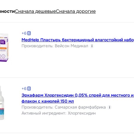
рности
Cначала дешевые
Cначала дорогие
+
6
MedHelp Пластырь бактерицидный влагостойкий набо
Производитель
:
Вейсон Медикал
i
+
6
Эркафарм Хлоргексидин 0,05% спрей для местного и
флакон с канюлей 150 мл
Производитель
:
Самарская фармфабрика
i
Активный ингредиент
:
Хлоргексидин