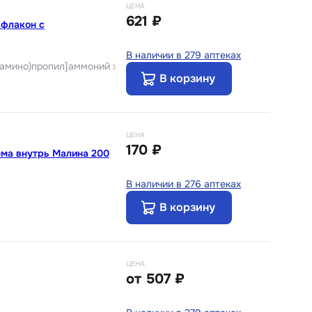
ЦЕНА
621 ₽
 флакон с
В наличии в 279 аптеках
амино)пропил]аммоний хлорид моногидрат
В корзину
ЦЕНА
170 ₽
ема внутрь Малина 200
В наличии в 276 аптеках
В корзину
ЦЕНА
от
507 ₽