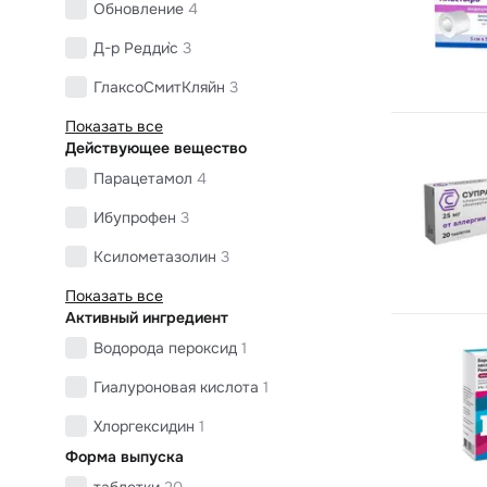
Обновление
4
Д-р Редди`с
3
ГлаксоСмитКляйн
3
Показать все
Действующее вещество
Парацетамол
4
Ибупрофен
3
Ксилометазолин
3
Показать все
Активный ингредиент
Водорода пероксид
1
Гиалуроновая кислота
1
Хлоргексидин
1
Форма выпуска
таблетки
20