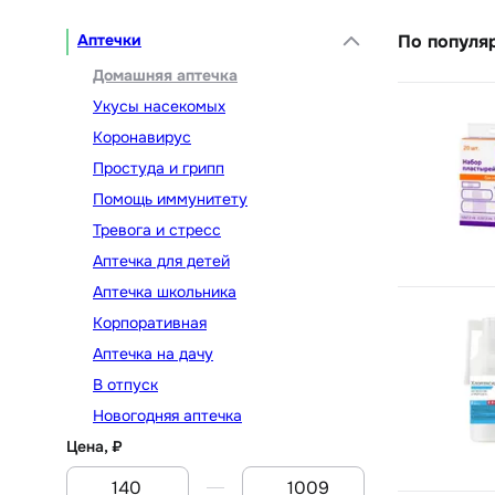
Аптечки
По популя
Домашняя аптечка
Укусы насекомых
Коронавирус
Простуда и грипп
Помощь иммунитету
Тревога и стресс
Аптечка для детей
Аптечка школьника
Корпоративная
Аптечка на дачу
В отпуск
Новогодняя аптечка
Цена, ₽
От
До