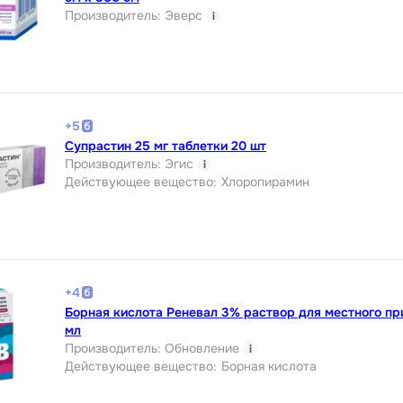
Производитель
:
Эверс
i
+
5
Супрастин 25 мг таблетки 20 шт
Производитель
:
Эгис
i
Действующее вещество
:
Хлоропирамин
+
4
Борная кислота Реневал 3% раствор для местного пр
мл
Производитель
:
Обновление
i
Действующее вещество
:
Борная кислота