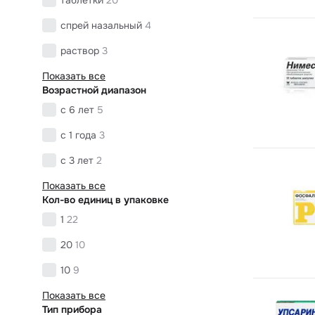
спрей назальный
4
раствор
3
Показать все
Возрастной диапазон
с 6 лет
5
с 1 года
3
с 3 лет
2
Показать все
Кол-во единиц в упаковке
1
22
20
10
10
9
Показать все
Тип прибора