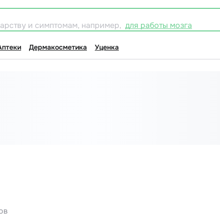
карству и симптомам, например,
для работы мозга
Аптеки
Дермакосметика
Уценка
ов