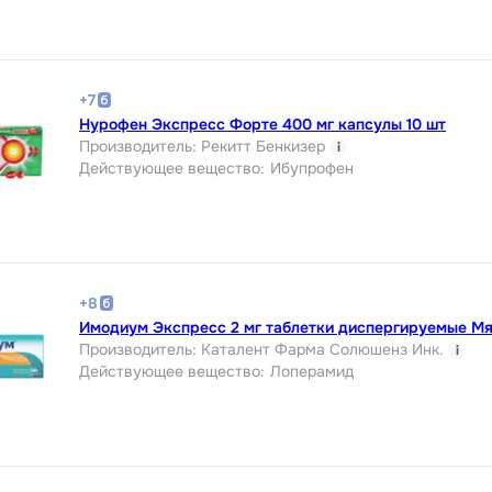
+
7
Нурофен Экспресс Форте 400 мг капсулы 10 шт
Производитель
:
Рекитт Бенкизер
i
Действующее вещество
:
Ибупрофен
+
8
Имодиум Экспресс 2 мг таблетки диспергируемые Мя
Производитель
:
Каталент Фарма Солюшенз Инк.
i
Действующее вещество
:
Лоперамид