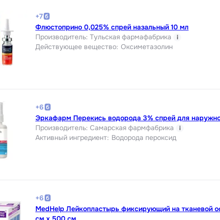
+
7
Флюстоприно 0,025% спрей назальный 10 мл
Производитель
:
Тульская фармафабрика
i
Действующее вещество
:
Оксиметазолин
+
6
Эркафарм Перекись водорода 3% спрей для наружно
Производитель
:
Самарская фармфабрика
i
Активный ингредиент
:
Водорода пероксид
+
6
MedHelp Лейкопластырь фиксирующий на тканевой о
см х 500 см