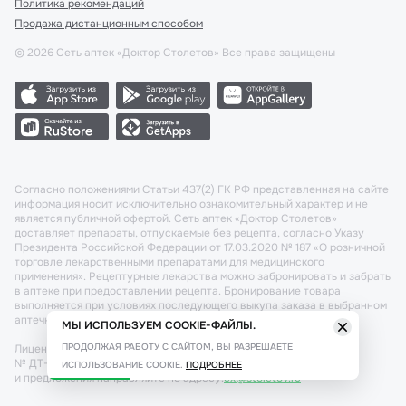
Политика рекомендаций
Продажа дистанционным способом
©
2026
Сеть аптек «Доктор Столетов» Все права защищены
Согласно положениями Статьи 437(2) ГК РФ представленная на сайте
информация носит исключительно ознакомительный характер и не
является публичной офертой. Сеть аптек «Доктор Столетов»
доставляет препараты, отпускаемые без рецепта, согласно Указу
Президента Российской Федерации от 17.03.2020 № 187 «О розничной
торговле лекарственными препаратами для медицинского
применения». Рецептурные лекарства можно забронировать и забрать
в аптеке при предоставлении рецепта. Бронирование товара
выполняется при условиях последующего выкупа заказа в выбранном
аптечном пункте.
МЫ ИСПОЛЬЗУЕМ COOKIE-ФАЙЛЫ.
ПРОДОЛЖАЯ РАБОТУ С САЙТОМ, ВЫ РАЗРЕШАЕТЕ
Лицензия №: ЛО-77-02-011340 от 22 декабря 2020г. Разрешение
№ ДТ-77-000421 от 25.10.2021 г. Вопросы по заказам, претензии
ИСПОЛЬЗОВАНИЕ COOKIE.
ПОДРОБНЕЕ
и предложения направляйте по адресу:
cx@stoletov.ru