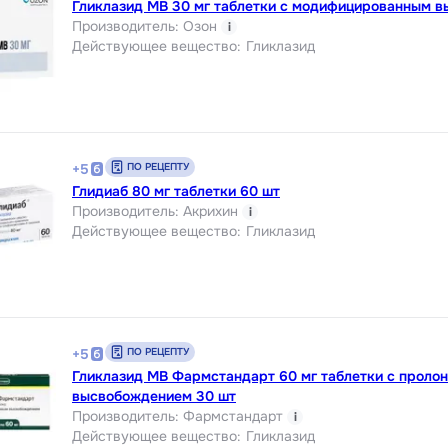
Гликлазид МВ 30 мг таблетки с модифицированным 
Производитель
:
Озон
i
Действующее вещество
:
Гликлазид
ПО РЕЦЕПТУ
+
5
Глидиаб 80 мг таблетки 60 шт
Производитель
:
Акрихин
i
Действующее вещество
:
Гликлазид
ПО РЕЦЕПТУ
+
5
Гликлазид МВ Фармстандарт 60 мг таблетки с проло
высвобождением 30 шт
Производитель
:
Фармстандарт
i
Действующее вещество
:
Гликлазид