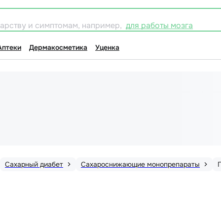
карству и симптомам, например,
для работы мозга
Аптеки
Дермакосметика
Уценка
Сахарный диабет
Сахароснижающие монопрепараты