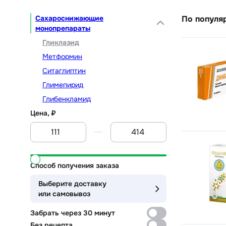
Сахароснижающие
По популя
монопрепараты
Гликлазид
Метформин
Ситаглиптин
Глимепирид
Глибенкламид
Цена, ₽
От
До
Способ получения заказа
Выберите доставку
или самовывоз
Забрать через 30 минут
Без рецепта