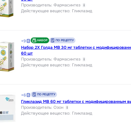
Производитель
:
Фармасинтез
i
Действующее вещество
:
Гликлазид
НАБОР
ПО РЕЦЕПТУ
+
9
Набор 2Х Голда МВ 30 мг таблетки с модифицирова
60 шт
Производитель
:
Фармасинтез
i
Действующее вещество
:
Гликлазид
ПО РЕЦЕПТУ
+
6
Гликлазид МВ 60 мг таблетки с модифицированным 
Производитель
:
Озон
i
Действующее вещество
:
Гликлазид