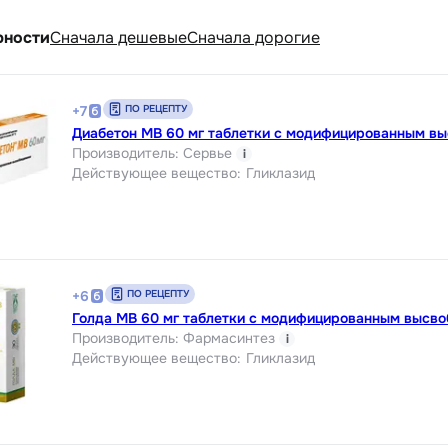
рности
Cначала дешевые
Cначала дорогие
ПО РЕЦЕПТУ
+
7
Диабетон МВ 60 мг таблетки с модифицированным в
Производитель
:
Сервье
i
Действующее вещество
:
Гликлазид
ПО РЕЦЕПТУ
+
6
Голда МВ 60 мг таблетки с модифицированным высв
Производитель
:
Фармасинтез
i
Действующее вещество
:
Гликлазид