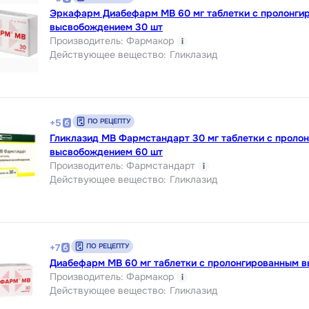
Эркафарм Диабефарм МВ 60 мг таблетки с пролонги
высвобождением 30 шт
Производитель
:
Фармакор
i
Действующее вещество
:
Гликлазид
ПО РЕЦЕПТУ
+
5
Гликлазид МВ Фармстандарт 30 мг таблетки с проло
высвобождением 60 шт
Производитель
:
Фармстандарт
i
Действующее вещество
:
Гликлазид
ПО РЕЦЕПТУ
+
7
Диабефарм МВ 60 мг таблетки с пролонгированным 
Производитель
:
Фармакор
i
Действующее вещество
:
Гликлазид