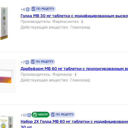
ПО РЕЦЕПТУ
+
6
Голда МВ 30 мг таблетки с модифицированным высв
Производитель
:
Фармасинтез
i
Действующее вещество
:
Гликлазид
ПО РЕЦЕПТУ
+
7
Диабефарм МВ 60 мг таблетки с пролонгированным 
Производитель
:
Фармакор
i
Действующее вещество
:
Гликлазид
НАБОР
ПО РЕЦЕПТУ
+
10
Набор 2Х Голда МВ 60 мг таблетки с модифицирова
30 шт