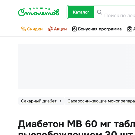
каталог
Поиск по ле
Скидки
Акции
Бонусная программа
Сахарный диабет
Сахароснижающие монопрепар
Диабетон МВ 60 мг таб
высвобождением 30 шт