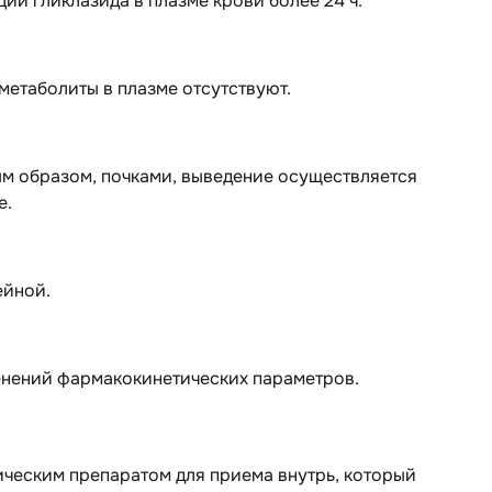
ии гликлазида в плазме крови более 24 ч.
метаболиты в плазме отсутствуют.
ным образом, почками, выведение осуществляется
е.
ейной.
нений фармакокинетических параметров.
ческим препаратом для приема внутрь, который