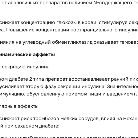
я от аналогичных препаратов наличием N-содержащего г
 снижает концентрацию глюкозы в крови, стимулируя сек
а. Повышение концентрации постпрандиального инсулина
ияния на углеводный обмен гликлазид оказывает гемова
инамические эффекты
а секрецию инсулина
ом диабете 2 типа препарат восстанавливает ранний пик
 усиливает вторую фазу секреции инсулина. Значительн
стимуляцию, обусловленную приемом пищи и введением г
лярные эффекты
снижает риск тромбозов мелких сосудов, влияя на механ
й при сахарном диабете: