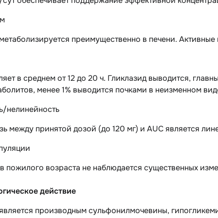
з/сут обеспечивает поддержание эффективной концентрац
зм
метаболизируется преимущественно в печени. Активные 
яет в среднем от 12 до 20 ч. Гликлазид выводится, глав
аболитов, менее 1% выводится почками в неизменном вид
ь/нелинейность
ь между принятой дозой (до 120 мг) и AUC является лин
пуляции
в пожилого возраста
не наблюдается существенных изме
гическое действие
 является производным сульфонилмочевины, гипогликеми