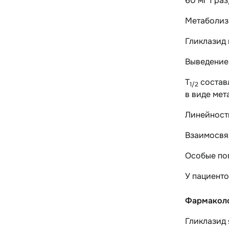
60 мг 1 ра
Метаболи
Гликлазид 
Выведение
T
составл
1/2
в виде мет
Линейност
Взаимосвяз
Особые по
У
пациенто
Фармаколо
Гликлазид