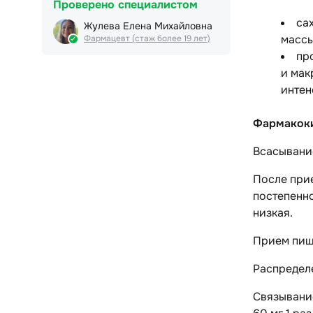
Проверено специалистом
са
Жулева Елена Михайловна
массы
Фармацевт (стаж более 19 лет)
пр
и мак
интен
Фармакок
Всасывани
После прие
постепенно
низкая.
Прием пищи
Распредел
Связывание