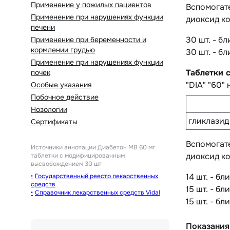
Применение у пожилых пациентов
Вспомогат
Применение при нарушениях функции
диоксид к
печени
30 шт. - б
Применение при беременности и
кормлении грудью
30 шт. - б
Применение при нарушениях функции
Таблетки
почек
"DIA" "60"
Особые указания
Побочное действие
Нозологии
гликлазид
Сертификаты
Вспомогат
Источники аннотации
Диабетон МВ 60 мг
диоксид к
таблетки с модифицированным
высвобождением 30 шт
14 шт. - б
Государственный реестр лекарственных
средств
15 шт. - б
Справочник лекарственных средств Vidal
15 шт. - б
Показания