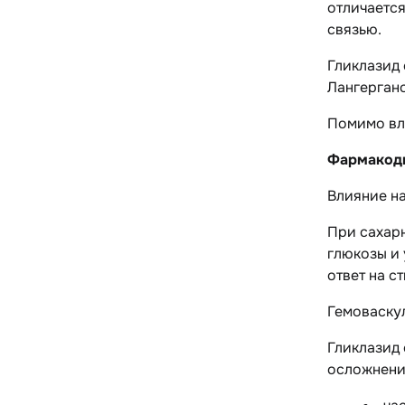
отличаетс
связью.
Гликлазид
Лангерганс
Помимо вл
Фармакод
Влияние н
При сахарн
глюкозы и
ответ на 
Гемоваску
Гликлазид 
осложнени