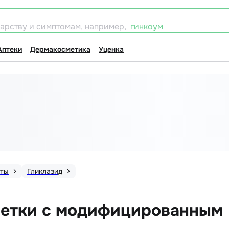
карству и симптомам, например,
гинкоум
Аптеки
Дермакосметика
Уценка
аты
Гликлазид
летки с модифицированным