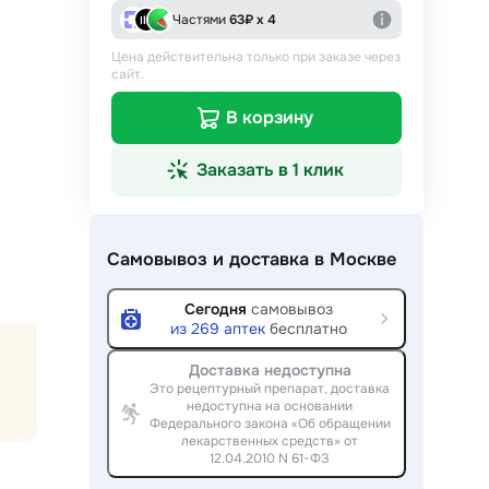
Частями
63
₽ х 4
Цена действительна только при заказе через
сайт.
В корзину
Заказать в 1 клик
Самовывоз и доставка
в Москве
Сегодня
самовывоз
из
269
аптек
бесплатно
Доставка недоступна
Это рецептурный препарат, доставка
недоступна на основании
Федерального закона «Об обращении
лекарственных средств» от
12.04.2010 N 61-ФЗ