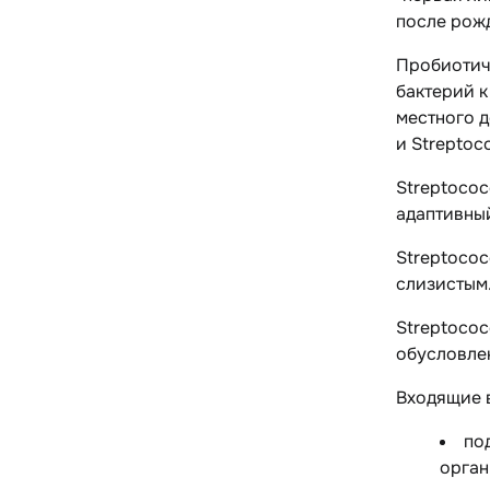
после рож
Пробиотич
бактерий к
местного д
и
Streptoc
Streptococ
адаптивны
Streptococ
слизистым
Streptococ
обусловле
Входящие 
по
орган