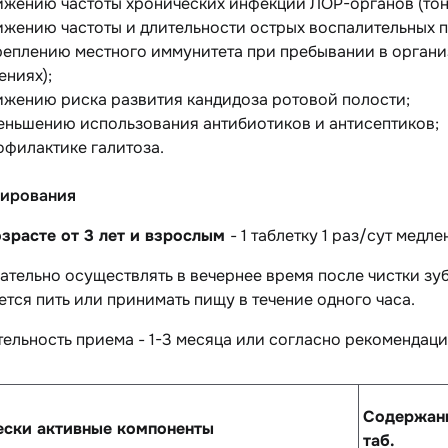
ижению частоты хронических инфекций ЛОР-органов (тонз
ижению частоты и длительности острых воспалительных п
реплению местного иммунитета при пребывании в органи
ениях);
ижению риска развития кандидоза ротовой полости;
еньшению использования антибиотиков и антисептиков;
офилактике галитоза.
ирования
озрасте от 3 лет и взрослым
- 1 таблетку 1 раз/сут медл
тельно осуществлять в вечернее время после чистки зуб
тся пить или принимать пищу в течение одного часа.
ельность приема - 1-3 месяца или согласно рекомендац
Содержани
ески активные компоненты
таб.