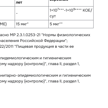
лет
7
9
1×10
***-1×10
**** КОЕ/
-
сут
 МЕ)
15 мкг*
5 мкг**
ласно МР 2.3.1.0253-21 "Нормы физиологических
 населения Российской Федерации";
22/2011 "Пищевая продукция в части ее
-эпидемиологическим и гигиеническим
надзору (контролю)", глава II, раздел 1,
санитарно-эпидемиологическим и гигиеническим
надзору (контролю)", глава II, раздел 1,