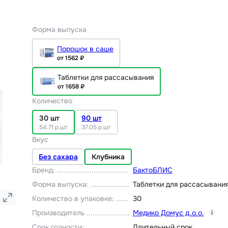
Форма выпуска
Порошок в саше
от 1562 ₽
Таблетки для рассасывания
от 1658 ₽
Количество
30 шт
90 шт
54.71 р.шт
37.05 р.шт
Вкус
Без сахара
Клубника
Бренд
:
БактоБЛИС
Форма выпуска
:
Таблетки для рассасывани
Количество в упаковке
:
30
Производитель
Медико Домус д.о.о.
i
Срок годности
:
Длительный срок