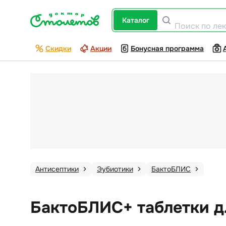
каталог
Поиск по ле
Скидки
Акции
Бонусная программа
Антисептики
Эубиотики
БактоБЛИС
БактоБЛИС+ таблетки д