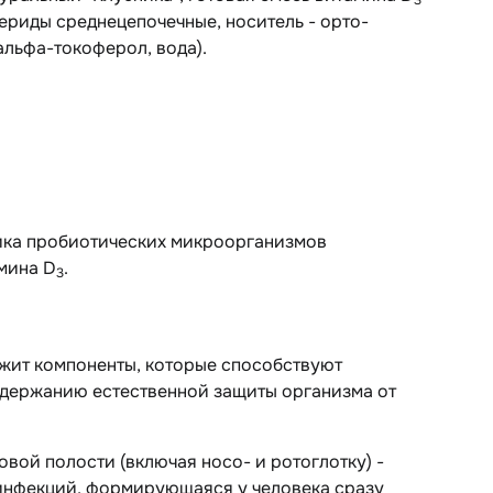
3
цериды среднецепочечные, носитель - орто-
альфа-токоферол, вода).
ника пробиотических микроорганизмов
амина D
.
3
ржит компоненты, которые способствуют
держанию естественной защиты организма от
ой полости (включая носо- и ротоглотку) -
 инфекций, формирующаяся у человека сразу