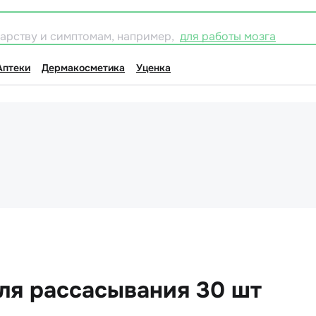
карству и симптомам, например,
для работы мозга
Аптеки
Дермакосметика
Уценка
ля рассасывания 30 шт