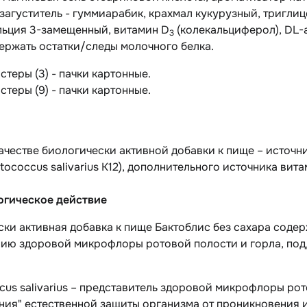
 загуститель - гуммиарабик, крахмал кукурузный, тригли
льция 3-замещенный, витамин D
(колекальциферол), DL-
3
ержать остатки/следы молочного белка.
истеры (3) - пачки картонные.
истеры (9) - пачки картонные.
качестве биологически активной добавки к пище – источ
tococcus salivarius
K12), дополнительного источника вит
гическое действие
ки активная добавка к пище Бактоблис без сахара соде
ию здоровой микрофлоры ротовой полости и горла, под
us salivarius
– представитель здоровой микрофлоры ротов
иния" естественной защиты организма от проникновения