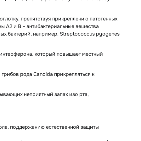
тоглотку, препятствуя прикреплению патогенных
ы А2 и В – антибактериальные вещества
ых бактерий, например,
Streptococcus pyogenes
-интерферона, который повышает местный
ь грибов рода
Candida
прикрепляться к
зывающих неприятный запах изо рта,
рла, поддержанию естественной защиты