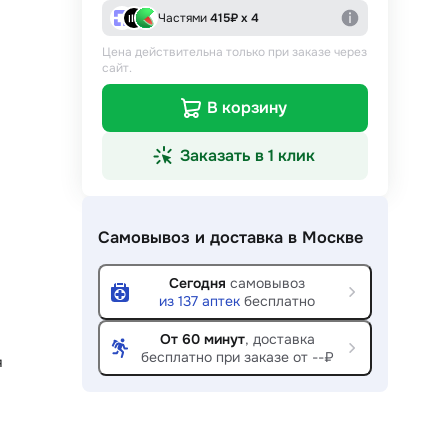
Частями
415
₽ х 4
Цена действительна только при заказе через
сайт.
В корзину
Заказать в 1 клик
Самовывоз и доставка
в Москве
Сегодня
самовывоз
из
137
аптек
бесплатно
От 60 минут
, доставка
бесплатно при заказе от --₽
я