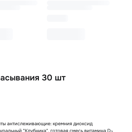
сасывания 30 шт
генты антислеживающие: кремния диоксид
уральный "Клубника", готовая смесь витамина D