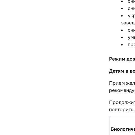
сн
сн
ук
завед
сн
ум
пр
Режим доз
Детям в в
Прием жела
рекомендуе
Продолжит
повторить.
Биологич