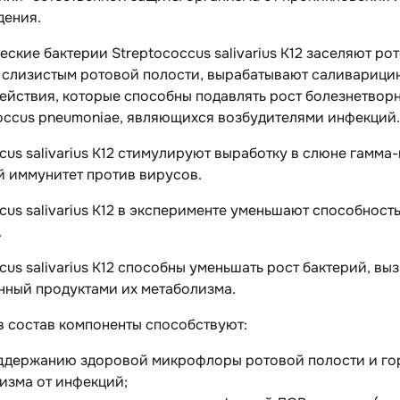
дения.
еские бактерии
Streptococcus salivarius
K12 заселяют ро
 слизистым ротовой полости, вырабатывают саливарицин
ействия, которые способны подавлять рост болезнетворн
occus pneumoniae
, являющихся возбудителями инфекций.
cus salivarius
K12 стимулируют выработку в слюне гамма
й иммунитет против вирусов.
cus salivarius
K12 в эксперименте уменьшают способност
.
cus salivarius
K12 способны уменьшать рост бактерий, вы
нный продуктами их метаболизма.
в состав компоненты способствуют:
ддержанию здоровой микрофлоры ротовой полости и го
изма от инфекций;