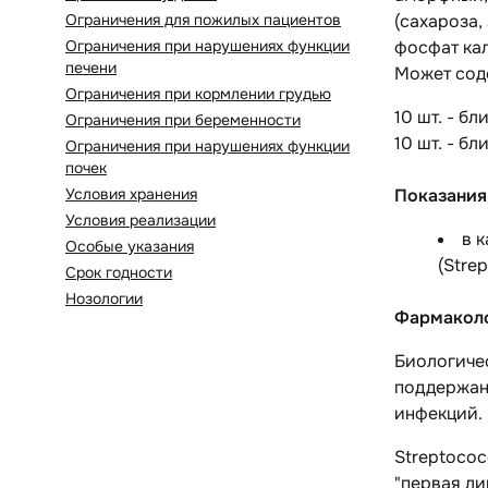
Ограничения для пожилых пациентов
(сахароза,
Ограничения при нарушениях функции
фосфат ка
печени
Может сод
Ограничения при кормлении грудью
10 шт. - бл
Ограничения при беременности
10 шт. - бл
Ограничения при нарушениях функции
почек
Условия хранения
Показания
Условия реализации
в 
Особые указания
(
Strep
Срок годности
Нозологии
Фармаколо
Биологичес
поддержан
инфекций.
Streptococc
"первая л