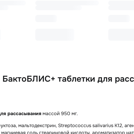
 БактоБЛИС+ таблетки для рас
для рассасывания
массой 950 мг.
уктоза, мальтодекстрин, Streptococcus salivarius K12, а
магниевая соль стеариновой кислоты, ароматизатор нат