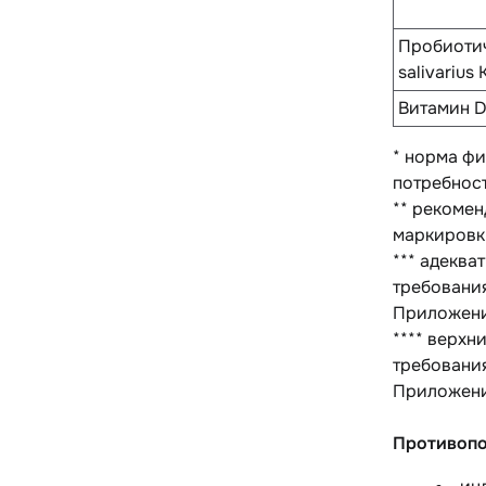
Пробиотич
salivarius
K
Витамин 
* норма фи
потребност
** рекомен
маркировк
*** адекв
требования
Приложени
**** верх
требования
Приложени
Противопо