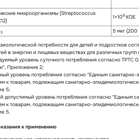
еские микроорганизмы (
Streptococcus
9
1×10
КОЕ
12)
D
5 мкг (200
3
зиологической потребности для детей и подростков сог
ей в энергии и пищевых веществах для различных групп
дуемый уровень суточного потребления согласно TPТС 0
и", Приложение 2;
атный уровень потребления согласно "Единым санитарно
м к товарам, подлежащим санитарно-эпидемиологическому 
е 5;
ний допустимый уровень потребления согласно "Единым 
м к товарам, подлежащим санитарно-эпидемиологическому 
е 5.
казания к применению