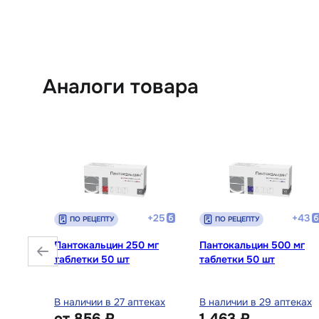
Аналоги товара
+
28
+
25
+
43
ПО РЕЦЕПТУ
ПО РЕЦЕПТУ
ки для
Пантокальцин 250 мг
Пантокальцин 500 мг
 шт
таблетки 50 шт
таблетки 50 шт
птеках
В наличии в 27 аптеках
В наличии в 29 аптеках
от
856 ₽
1 463 ₽