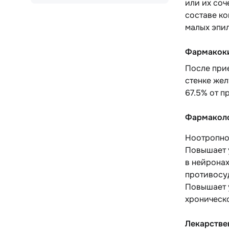
или их соч
составе к
малых эпил
Фармакок
После прие
стенке жел
67.5% от п
Фармаколо
Ноотропно
Повышает 
в нейронах
противосу
Повышает 
хроническ
Лекарстве