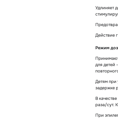
Удлиняет д
стимулирую
Предотвращ
Действие г
Режим доз
Принимают в
для детей 
повторного
Детям при 
задержке р
В качестве
раза/сут. К
При эпилеп