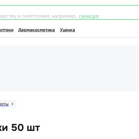
карству и симптомам, например,
гинкоум
Аптеки
Дермакосметика
Уценка
лоты
ки 50 шт