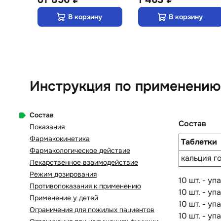
у
В корзину
В корзину
Инструкция по применению 
Состав
Состав
Показания
Фармакокинетика
Таблетки
Фармакологическое действие
кальция г
Лекарственное взаимодействие
Режим дозирования
10 шт. - у
Противопоказания к применению
10 шт. - у
Применение у детей
10 шт. - у
Ограничения для пожилых пациентов
10 шт. - у