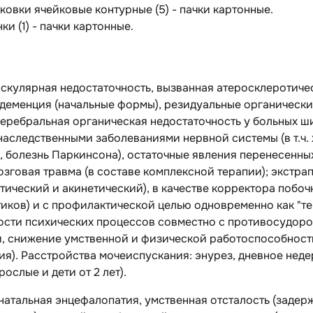
паковки ячейковые контурные (5) - пачки картонные.
нки (1) - пачки картонные.
скулярная недостаточность, вызванная атеросклеротиче
деменция (начальные формы), резидуальные органически
церебральная органическая недостаточность у больных 
наследственными заболеваниями нервной системы (в т.ч.
 болезнь Паркинсона), остаточные явления перенесенны
озговая травма (в составе комплексной терапии); экст
тический и акинетический), в качестве корректора побо
иков) и с профилактической целью одновременно как "те
ости психических процессов совместно с противосудор
и, снижение умственной и физической работоспособност
я). Расстройства мочеиспускания: энурез, дневное нед
рослые и дети от 2 лет).
натальная энцефалопатия, умственная отсталость (задер