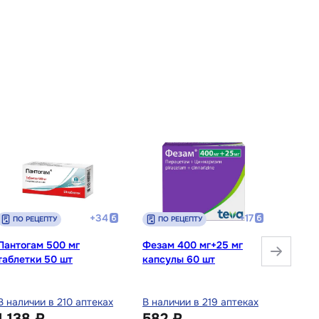
+
34
+
17
ПО РЕЦЕПТУ
ПО РЕЦЕПТУ
ПО 
Пантогам 500 мг
Фезам 400 мг+25 мг
Фениб
таблетки 50 шт
капсулы 60 шт
мг та
В наличии в 210 аптеках
В наличии в 219 аптеках
В нали
1 138 ₽
582 ₽
417 