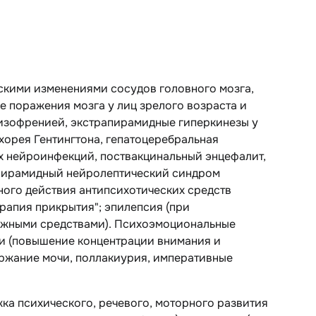
скими изменениями сосудов головного мозга,
е поражения мозга у лиц зрелого возраста и
шизофренией, экстрапирамидные гиперкинезы у
 хорея Гентингтона, гепатоцеребральная
х нейроинфекций, поствакцинальный энцефалит,
рапирамидный нейролептический синдром
чного действия антипсихотических средств
рапия прикрытия"; эпилепсия (при
ожными средствами). Психоэмоциональные
и (повышение концентрации внимания и
ержание мочи, поллакиурия, императивные
жка психического, речевого, моторного развития