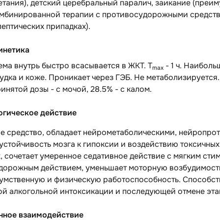
етания), детский церебральный паралич, заикание (преи
омбинированной терапии с противосудорожными средств
ептических припадках).
инетика
ма внутрь быстро всасывается в ЖКТ. T
- 1 ч. Наиболь
max
удка и коже. Проникает через ГЭБ. Не метаболизируется.
ринятой дозы - с мочой, 28.5% - с калом.
гическое действие
е средство, обладает нейрометаболическими, нейропро
устойчивость мозга к гипоксии и воздействию токсичных
, сочетает умеренное седативное действие с мягким ст
дорожным действием, уменьшает моторную возбудимост
умственную и физическую работоспособность. Способс
ой алкогольной интоксикации и последующей отмене эта
нное взаимодействие