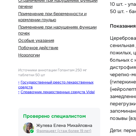
Ограничения при нарушениях функции
10 шт. - у
печени
50 шт. - ба
Применение при беременности и
кормлении грудью
Показания
Применение при нарушениях функции
почек
Цереброва
Особые указания
сенильная 
Побочное действие
пожилых, 
Нозологии
больных с 
дистрофия,
Источники аннотации
Гопантам 250 мг
черепно-м
таблетки 50 шт
(гиперкине
Государственный реестр лекарственных
средств
(нейролепт
Справочник лекарственных средств Vidal
замедленн
перегрузк
запоминани
Проверено специалистом
позывы (вз
Жулева Елена Михайловна
Дети: пери
Фармацевт (стаж более 19 лет)