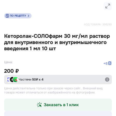
ПО РЕЦЕПТУ
КОД ТОВАРА:
398290
Кеторолак-СОЛОфарм 30 мг/мл раствор
для внутривенного и внутримышечного
введения 1 мл 10 шт
Цена:
+
6
200 ₽
Частями
50
₽ х 4
Цена действительна только при заказе через сайт.
. Внешний вид
товара может отличаться от изображённого на фотографии.
Заказать в 1 клик