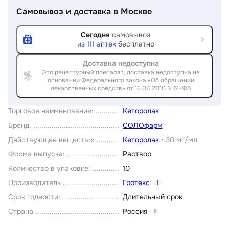
Самовывоз и доставка
в Москве
Сегодня
самовывоз
из
111
аптек
бесплатно
Доставка недоступна
Это рецептурный препарат, доставка недоступна на
основании Федерального закона «Об обращении
лекарственных средств» от 12.04.2010 N 61-ФЗ
Торговое наименование
:
Кеторолак
Бренд
:
СОЛОфарм
Действующее вещество
:
Кеторолак
•
30 мг/мл
Форма выпуска
:
Раствор
Количество в упаковке
:
10
Производитель
Гротекс
i
Срок годности
:
Длительный срок
Страна
Россия
i