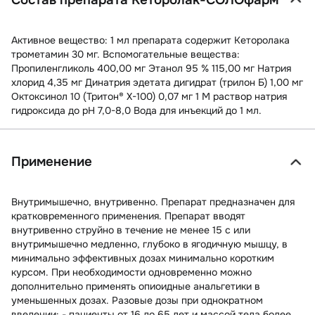
Активное вещество: 1 мл препарата содержит Кеторолака
трометамин 30 мг. Вспомогательные вещества:
Пропиленгликоль 400,00 мг Этанол 95 % 115,00 мг Натрия
хлорид 4,35 мг Динатрия эдетата дигидрат (трилон Б) 1,00 мг
Октоксинол 10 (Тритон® Х-100) 0,07 мг 1 М раствор натрия
гидроксида до рН 7,0-8,0 Вода для инъекций до 1 мл.
Применение
Внутримышечно, внутривенно. Препарат предназначен для
кратковременного применения. Препарат вводят
внутривенно струйно в течение не менее 15 с или
внутримышечно медленно, глубоко в ягодичную мышцу, в
минимально эффективных дозах минимально коротким
курсом. При необходимости одновременно можно
дополнительно применять опиоидные анальгетики в
уменьшенных дозах. Разовые дозы при однократном
введении: - пациенты от 16 до 65 лет и массой тела более