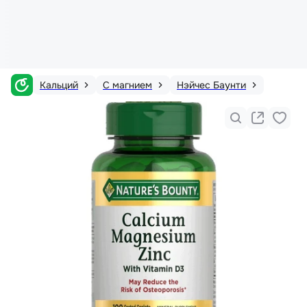
Кальций
С магнием
Нэйчес Баунти