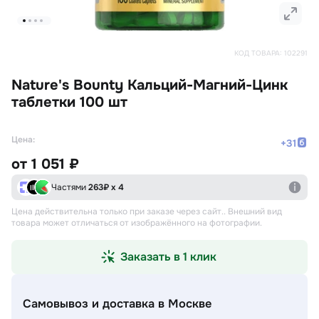
КОД ТОВАРА:
102291
Nature's Bounty Кальций-Магний-Цинк
таблетки 100 шт
Цена:
+
31
от
1 051 ₽
Частями
263
₽ х 4
Цена действительна только при заказе через сайт.
. Внешний вид
товара может отличаться от изображённого на фотографии.
Заказать в 1 клик
Самовывоз и доставка
в Москве