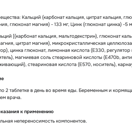
ещества: Кальций (карбонат кальция, цитрат кальция, глю
ия, глюконат магния) - 133 мг, Цинк (глюконат цинка) -5 м
льций [(карбонат кальция, мальтодекстрин), глюконат каль
агния, цитрат магния), микрокристаллическая целлюлоза 
ор), цинка глюконат, лимонная кислота (Е330, регулято
итель), магниевая соль стеариновой кислоты (Е470b, ант
ивающий), стеариновая кислота (Е570, носитель), карнау
ие
о 2 таблетке в день во время еды. Беременным и кормя
ем врача.
казания к применению
льная непереносимость компонентов.