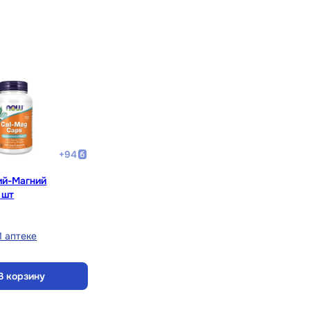
+
94
й-Магний
 шт
1 аптеке
В корзину