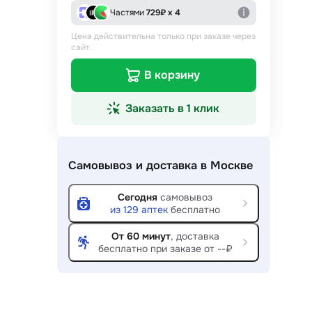
Частями
729
₽ х 4
Цена действительна только при заказе через
сайт.
В корзину
Заказать в 1 клик
Самовывоз и доставка
в Москве
Сегодня
самовывоз
из
129
аптек
бесплатно
От 60 минут
, доставка
бесплатно при заказе от --₽