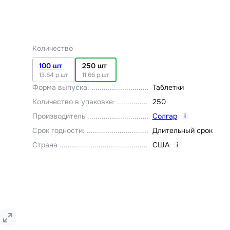
Количество
100 шт
250 шт
13.64 р.шт
11.66 р.шт
Форма выпуска
:
Таблетки
Количество в упаковке
:
250
Производитель
Солгар
i
Срок годности
:
Длительный срок
Страна
США
i