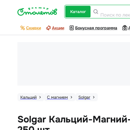
каталог
Поиск по ле
Скидки
Акции
Бонусная программа
Кальций
С магнием
Solgar
Solgar Кальций-Магний
250 шт