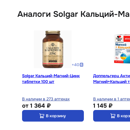
Аналоги Solgar Кальций-М
+
40
Solgar Кальций-Магний-Цинк
Доппельгерц Акти
таблетки 100 шт
Магний+Кальций т
шт
В наличии в 273 аптеках
В наличии в 1 апте
от
1 364 ₽
1 145 ₽
В корзину
В кор