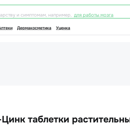
карству и симптомам, например,
для работы мозга
Аптеки
Дермакосметика
Уценка
-Цинк таблетки растительн