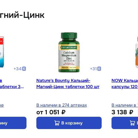
агний-Цинк
+
34
+
31
в
Nature's Bounty Кальций-
NOW Кальци
аблетки 30
Магний-Цинк таблетки 100 шт
капсулы 120
ке
В наличии в 274 аптеках
В наличии в 
от
1 051 ₽
3 138 ₽
зину
В корзину