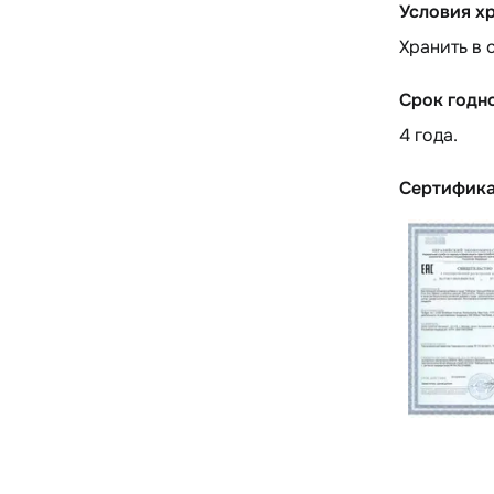
Условия х
Хранить в 
Срок годн
4 года.
Сертифик