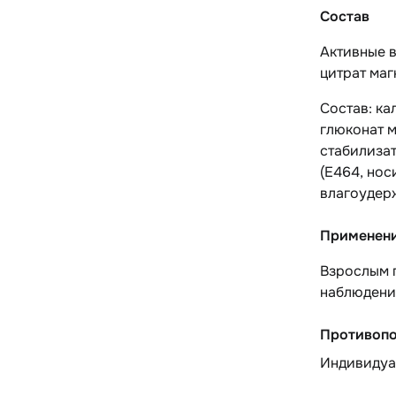
Состав
Активные в
цитрат магн
Состав: ка
глюконат м
стабилизат
(Е464, нос
влагоудерж
Применен
Взрослым п
наблюдени
Противопо
Индивидуа