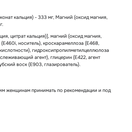
конат кальция) - 333 мг, Магний (оксид магния,
г.
ция, цитрат кальция)], магний (оксид магния,
(Е460i, носитель), кроскарамеллоза (Е468,
р кислотности), гидроксипропилметилцеллюлоза
ислеживающий агент), глицерин (Е422, агент
бский воск (Е903, глазирователь).
щим женщинам принимать по рекомендации и под